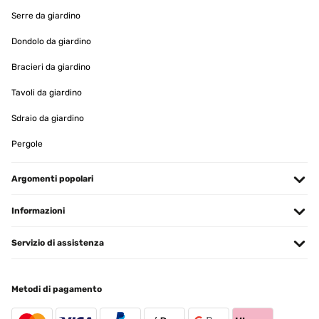
VALUTAZIONE VERIFICATA
Serre da giardino
26/03/2025
Dondolo da giardino
Cet espace de jardin présente des finitions correctes.Le modèle
installé fait 1800x900x600.L'emballage carton correct de
Bracieri da giardino
930x665x60 (mm) et peut se porter aisément.Quelques fines
bavures résultant des découpes sont perceptibles, sans danger
Tavoli da giardino
particulier en utilisant des gants pour le montage.Placer les
bavures à l'intérieur (coté terre), vers le bas (petit repli tôle en haut,
Sdraio da giardino
grand repli en bas) ou neutralisées par l'assemblage (zone contact
entre panneaux).Enlever les films protecteurs bleu avant
l'assemblage pour plus de facilité.L'épaisseur des tôles galvanisées
Pergole
de 6/10ème conviennent et présentent une durabilité
intéressante.La visserie est de qualité : M6 est une dimension qui
convient parfaitement à cet usage sans risque de rupture au
Argomenti popolari
serrage manuel.J'ai ajouté une tige filetée M6 pour limiter la
déformation au milieu des longueurs des bacs. Cette précaution
n'est pas une obligation, si vous enterrez de 5 cm vos bacs,
Informazioni
l'ensemble bénéficie d'une auto portance correcte.Personnellement,
j'ai rajouté au fond un grillage galvanisé de maille 6,3x6,3 fil 0,6
Servizio di assistenza
fixé par la visserie des bacs. Ceci évitera l'accès des rongeurs par le
dessous et facilite l'équerrage au moment de la mise en
place.Procéder à l'assemblage sur une zone dégagée plane de
préférence et non abrasive (caoutchouc ou carton plutôt que
Metodi di pagamento
ciment).Compter entre 2 ou 3 heures de montage par bac, suivant
l'organisation et les ajouts apportés.Si vous mettez en place
plusieurs carrés de potager, prévoyez un schéma d'implantation