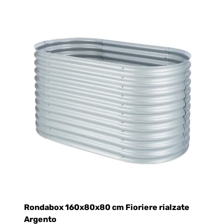
Rondabox 160x80x80 cm Fioriere rialzate
R
Argento
C