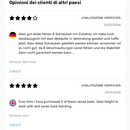
Opinioni dei clienti di altri paesi
VALUTAZIONE VERIFICATA
23/01/2026
Alles gut leider fehlen 8 Schrauben mit Zubehör, ich habe mich
diesbezüglich mit dem Verkäufer in Verbindung gesetzt und hoffe
jetzt, dass diese Schrauben geliefert werden können, ansonsten ist
es nicht gut, da 8 Verschraubungen sonst fehlen und die Stabilität
dann nicht garantiert werden kann...
Amazon-Benutzer
Tradurre
VALUTAZIONE VERIFICATA
01/11/2025
Over time I have purchased 3 of these raised beds. Ideal height to
work with and saves back bending.
Amazon user
Tradurre