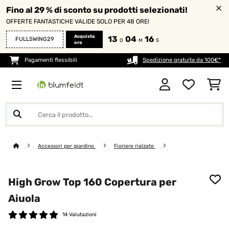
Fino al 29 % di sconto su prodotti selezionati!
OFFERTE FANTASTICHE VALIDE SOLO PER 48 ORE!
Acquista
13
04
15
FULLSWING29
O
M
S
ora
Pagamenti flessibili
Spedizione gratuita da 100€*
Accessori per giardino
Fioriere rialzate
High Grow Top 160 Copertura per
Aiuola
14 Valutazioni