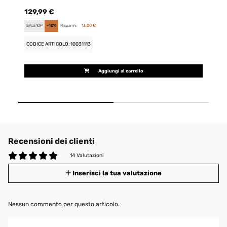
129,99 €
14
SALE10P
-10%
Risparmi:
13,00 €
FU
CODICE ARTICOLO: 10031113
CO
Aggiungi al carrello
Recensioni dei clienti
14 Valutazioni
Inserisci la tua valutazione
Nessun commento per questo articolo.