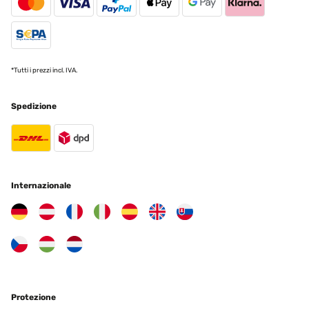
pour des accès facilités. 50 cm de passage à pied entre 2 bacs et
70 cm pour une brouette.Il est préférable de placer la meilleure
terre sur le dessus en laissant 5 cm de bordure visible en haut
pour permettre le binage sans déborder.Prévoir également un
accès, tout autour de préférence.Les prix indiqués datent du
30/01/2025 alors méfiez vous des offres de printemps qui
*Tutti i prezzi incl. IVA.
fleurissent avec une augmentation de 30%.Je vous refais un retour
dans 10 ans.À l'inverse, le carré VidaXL 100x100x85 avec serre est
à éviter, il est fragile (tôle de 3/10ème), trop léger et assemblé avec
des vis M4. Impensables en mécanique.Probablement hors d'usage
Spedizione
dans 1 an.
Utilisateur d'Amazon
Tradurre
Internazionale
VALUTAZIONE VERIFICATA
19/03/2025
Sehr einfache Montage und alle Bohrungen sind passend.Keine
Bleche verbogen und alle Schrauben Muttern und
Unterlegscheiben sind vorhanden. Zu guter letzt: Schönes
Hochbeet und das Preis- Leistungsverhältnis stimmt auch. Über
die Haltbarkeit lässt sich allerdings noch nichts sagen.
Protezione
Amazon-Benutzer