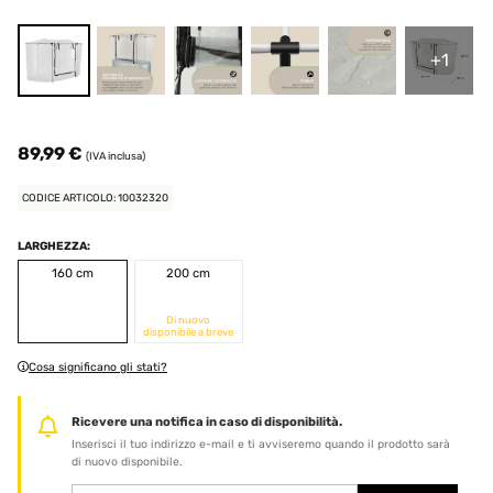
+1
89,99 €
(IVA inclusa)
CODICE ARTICOLO: 10032320
LARGHEZZA:
160 cm
200 cm
Di nuovo
disponibile a breve
Cosa significano gli stati?
Ricevere una notifica in caso di disponibilità.
Inserisci il tuo indirizzo e-mail e ti avviseremo quando il prodotto sarà
di nuovo disponibile.