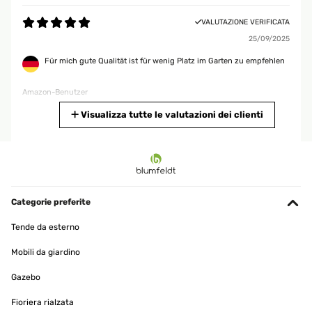
VALUTAZIONE VERIFICATA
25/09/2025
Für mich gute Qualität ist für wenig Platz im Garten zu empfehlen
Amazon-Benutzer
Tradurre
Visualizza tutte le valutazioni dei clienti
VALUTAZIONE VERIFICATA
12/04/2025
Das Hochbeet ist top. Betreffend der zusammensetzung kann ich
nur sagen dass es viele Schrauben sind aber alles einfach zu
Categorie preferite
handhaben. Ging relatif schnell! Kann ich nur empfehlen. Der
einzige negative Punkt, einige Teile hatten Schrammen. Da es aber
Tende da esterno
ein Hochbeet, was Draussen steht, ist, war das für mich jetzt kein
Problem.
Mobili da giardino
Amazon-Benutzer
Gazebo
Tradurre
Fioriera rialzata