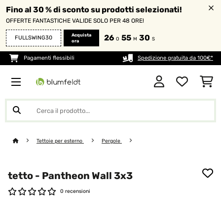
Fino al 30 % di sconto su prodotti selezionati!
OFFERTE FANTASTICHE VALIDE SOLO PER 48 ORE!
Acquista
26
55
29
FULLSWING30
O
M
S
ora
Pagamenti flessibili
Spedizione gratuita da 100€*
Tettoie per esterno
Pergole
tetto - Pantheon Wall 3x3
0 recensioni