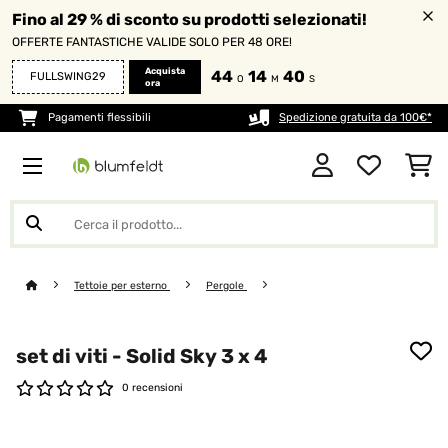
Fino al 29 % di sconto su prodotti selezionati!
OFFERTE FANTASTICHE VALIDE SOLO PER 48 ORE!
Acquista
44
14
40
FULLSWING29
O
M
S
ora
Pagamenti flessibili
Spedizione gratuita da 100€*
Tettoie per esterno
Pergole
set di viti - Solid Sky 3 x 4
0 recensioni