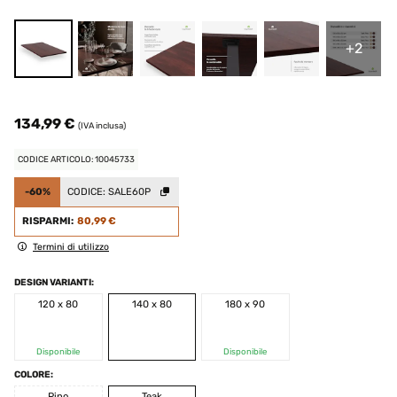
+2
134,99 €
(IVA inclusa)
CODICE ARTICOLO: 10045733
-60%
CODICE:
SALE60P
RISPARMI:
80,99 €
Termini di utilizzo
DESIGN VARIANTI:
120 x 80
140 x 80
180 x 90
Disponibile
Disponibile
COLORE:
Pino
Teak