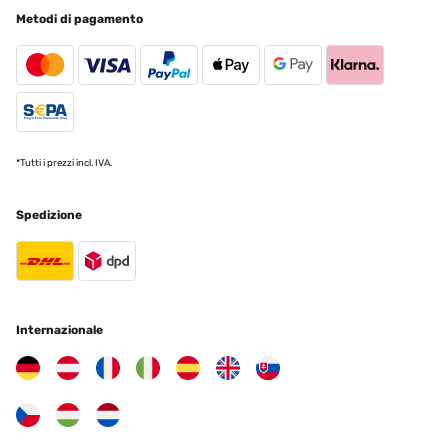
ohne Beanstandung, wenn man den relativ geringen Preis
Metodi di pagamento
berücksichtigt. Er steht, dank der breiten Fußplatten, sehr stabil
auf der Terrasse. Er ist auch eigentlich leicht aufzubauen, wenn
man ALLE innen liegenden Bohrungen aufweitet. Denn nur so
lassen sich die Schrauben problemlos einschrauben, ansonsten
stehen sie schief oder gehen erst garnicht rein. Das ist definitiv
verbesserungsfähig! Der Aufbau an sich ist dank gut beschrifteter
Einzelteile problemlos.
Amazon-Benutzer
*Tutti i prezzi incl. IVA.
Tradurre
Spedizione
VALUTAZIONE VERIFICATA
13/05/2024
Die Erwartungen übertroffen Wir sind total begeistert. Klar, es ist
auch das, was man draus macht,und trotzdem. Der Aufbau war
zügig erledigt, hier gilt: viele Hände, schnelles Ende, einer gibt den
Internazionale
Ton an. Die Beschreibung ist klar verständlich, das Segel
anbringen etwas piddelig aber machbar. Alles in allem eine klare
Kaufempfehlung.
Amazon-Benutzer
Tradurre