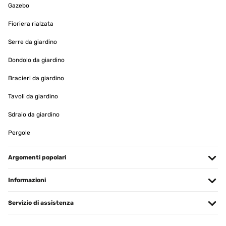
Gazebo
VALUTAZIONE VERIFICATA
01/06/2024
Fioriera rialzata
Perfecto para comidas con familiares. Hay que anularlo al suelo
Serre da giardino
Usuario/a de amazon
Dondolo da giardino
Tradurre
Bracieri da giardino
Tavoli da giardino
VALUTAZIONE VERIFICATA
31/05/2024
Sdraio da giardino
Nicht Wasserdicht In der Beschreibung steht das die Pergola
Pergole
Wasserdicht ist!!!!!!!! Aber leider ist das nicht so.
Amazon-Benutzer
Argomenti popolari
Tradurre
Informazioni
VALUTAZIONE VERIFICATA
Servizio di assistenza
15/05/2024
Schöner Pavillion, Aufbau einfach ABER Der Pavillon ist optisch