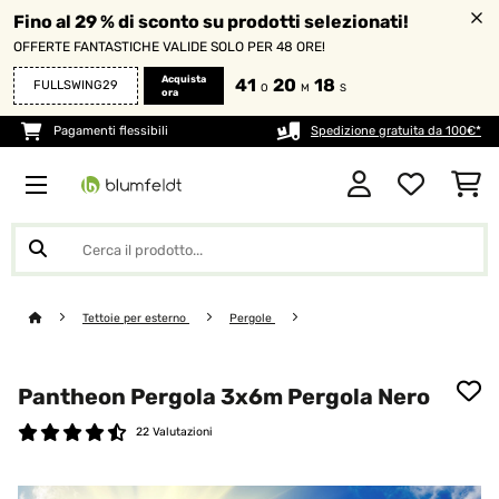
Fino al 29 % di sconto su prodotti selezionati!
OFFERTE FANTASTICHE VALIDE SOLO PER 48 ORE!
Acquista
41
20
17
FULLSWING29
O
M
S
ora
Pagamenti flessibili
Spedizione gratuita da 100€*
Tettoie per esterno
Pergole
Pantheon Pergola 3x6m Pergola Nero
22 Valutazioni