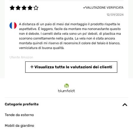
VALUTAZIONE VERIFICATA
12/09/2024
A distanza di un paio di mesi dal montaggio il prodotto rispetta le
aspettative. É leggero, facile da montare ma nononastante questo
non é debole. I carrelli della vela sono un po' deboli, di plastica ma
scorrono correttamente nella guida. La vela non é stata ancora
montata quindi mi riservo di recensire.Il colore del telaio è bianco,
verniciatura di buona qualità.
Utente Amazon
Tradurre
Visualizza tutte le valutazioni dei clienti
VALUTAZIONE VERIFICATA
02/09/2024
Mega! Alles passt perfekt. Aufbau alleine ca. 3 Stunden. Steht
stabil. Schnelle Lieferung. Absolute Kaufempfehlung!
Categorie preferite
Christian
Tende da esterno
Tradurre
Mobili da giardino