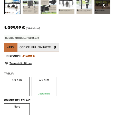
+3
1.099,99 €
(IVA inclusa)
CODICE ARTICOLO: 10045272
-29%
CODICE:
FULLSWING29
RISPARMI:
319,00 €
Termini di utilizzo
TAGLIA:
3 x 6 m
3 x 4 m
Disponibile
COLORE DEL TELAIO:
Nero