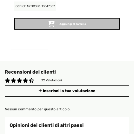
FU
CODICE ARTICOLO: 10047507
CO
Aggiungi al carrello
Recensioni dei clienti
22 Valutazioni
Inserisci la tua valutazione
Nessun commento per questo articolo.
Opinioni dei clienti di altri paesi