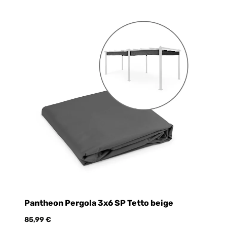
Pantheon Pergola 3x6 SP Tetto beige
an
85,99 €
24