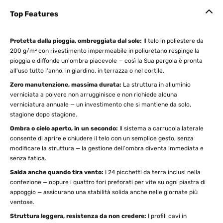
Top Features
Protetta dalla pioggia, ombreggiata dal sole:
Il telo in poliestere da
200 g/m² con rivestimento impermeabile in poliuretano respinge la
pioggia e diffonde un'ombra piacevole — così la Sua pergola è pronta
all'uso tutto l'anno, in giardino, in terrazza o nel cortile.
Zero manutenzione, massima durata:
La struttura in alluminio
verniciata a polvere non arrugginisce e non richiede alcuna
verniciatura annuale — un investimento che si mantiene da solo,
stagione dopo stagione.
Ombra o cielo aperto, in un secondo:
Il sistema a carrucola laterale
consente di aprire e chiudere il telo con un semplice gesto, senza
modificare la struttura — la gestione dell'ombra diventa immediata e
senza fatica.
Salda anche quando tira vento:
I 24 picchetti da terra inclusi nella
confezione — oppure i quattro fori preforati per vite su ogni piastra di
appoggio — assicurano una stabilità solida anche nelle giornate più
ventose.
Struttura leggera, resistenza da non credere:
I profili cavi in