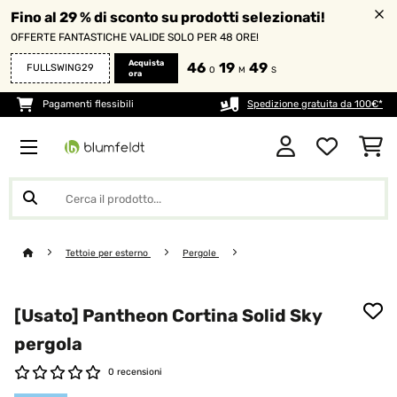
Fino al 29 % di sconto su prodotti selezionati!
OFFERTE FANTASTICHE VALIDE SOLO PER 48 ORE!
Acquista
46
19
49
FULLSWING29
O
M
S
ora
Pagamenti flessibili
Spedizione gratuita da 100€*
Tettoie per esterno
Pergole
[Usato] Pantheon Cortina Solid Sky
pergola
0 recensioni