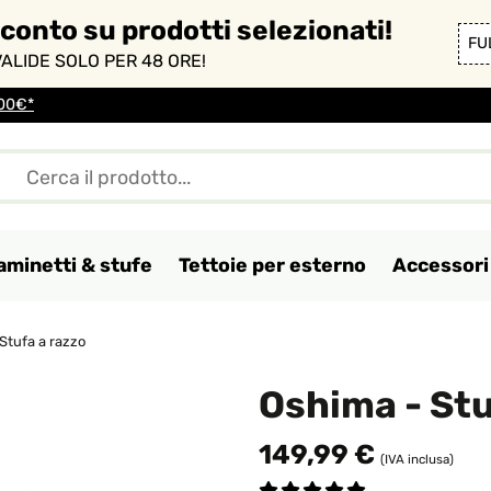
sconto su prodotti selezionati!
FU
ALIDE SOLO PER 48 ORE!
100€*
aminetti & stufe
Tettoie per esterno
Accessori 
Stufa a razzo
Oshima - Stu
149,99 €
(IVA inclusa)