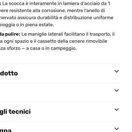
:
La scocca è interamente in lamiera d'acciaio da 1
re resistente alla corrosione, mentre l'anello di
 nervato assicura durabilità e distribuzione uniforme
pioggia o in piena estate.
da pulire:
Le maniglie laterali facilitano il trasporto, il
 ogni spazio e il cassetto della cenere rimovibile
nza sforzo — a casa o in campeggio.
odotto
li tecnici
egna