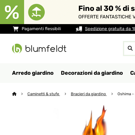
Fino al 30 % di 
OFFERTE FANTASTICHE V
Pagamenti flessibili
Spedizione gratuita da 
Arredo giardino
Decorazioni da giardino
C
Caminetti & stufe
Bracieri da giardino
Oshima - 