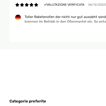
VALUTAZIONE VERIFICATA
06/12/2023
Toller Raketenofen der nicht nur gut aussieht son
brennen im Betrieb in den Ofenmantel ein. So en
Amazon-Benutzer
VALUTAZIONE VERIFICATA
20/09/2023
Der kleine Ofen ist super. War schnell aufgebaut u
kann man den bestimmt auch gut beim Zelten m
Amazon-Benutzer
VALUTAZIONE VERIFICATA
18/09/2023
Categorie preferite