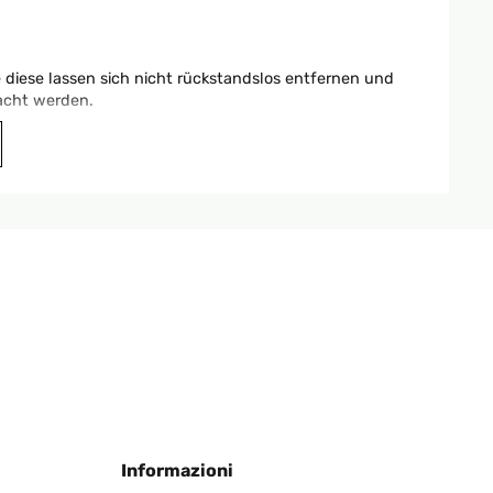
 diese lassen sich nicht rückstandslos entfernen und
acht werden.
Tradurre
auf gekocht und war sehr zufrieden. Von der Größe her,
Tradurre
Informazioni