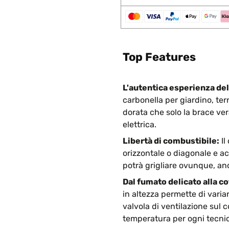
Top Features
L'autentica esperienza del
carbonella per giardino, te
dorata che solo la brace ver
elettrica.
Libertà di combustibile:
Il
orizzontale o diagonale e acc
potrà grigliare ovunque, an
Dal fumato delicato alla co
in altezza permette di variar
valvola di ventilazione sul c
temperatura per ogni tecnic