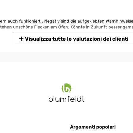
dern auch funkioniert . Negativ sind die aufgeklebten Warnhinweise
tstehen unschöne Flecken am Ofen. Könnte in Zukunft besser gem
Visualizza tutte le valutazioni dei clienti
nd ist auch gut verarbeitet. Habe jetzt schon 2x im Dutchofen dar
itnehmen und verwenden.
Argomenti popolari