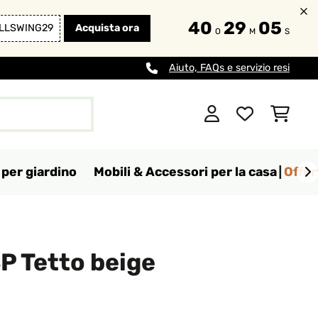
40
29
03
LLSWING29
Acquista ora
O
M
S
Aiuto, FAQs e servizio resi
per giardino
Mobili & Accessori per la casa
Offer
P Tetto beige