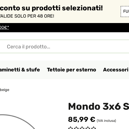
sconto su prodotti selezionati!
FU
ALIDE SOLO PER 48 ORE!
100€*
aminetti & stufe
Tettoie per esterno
Accessori 
beige
Mondo 3x6 S
85,99 €
(IVA inclusa)