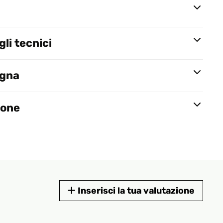
li tecnici
egna
ione
Inserisci la tua valutazione