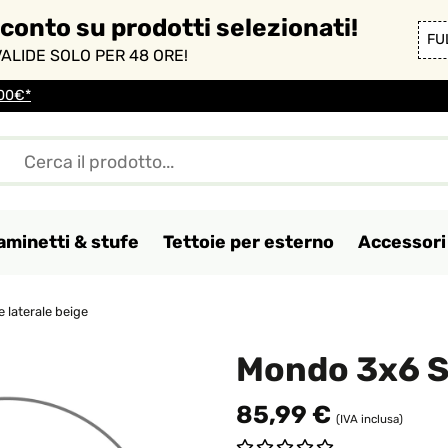
sconto su prodotti selezionati!
FU
ALIDE SOLO PER 48 ORE!
100€*
aminetti & stufe
Tettoie per esterno
Accessori 
 laterale beige
Mondo 3x6 SP
85,99 €
(IVA inclusa)