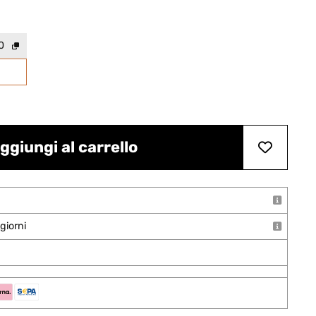
0
ggiungi al carrello
giorni