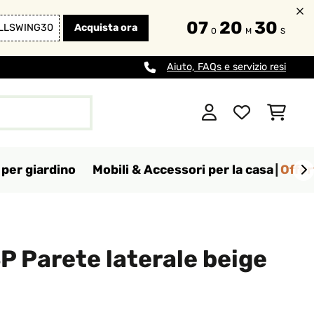
07
20
29
LLSWING30
Acquista ora
O
M
S
Aiuto, FAQs e servizio resi
per giardino
Mobili & Accessori per la casa
Offer
 Parete laterale beige