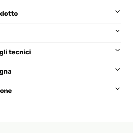
odotto
li tecnici
egna
ione