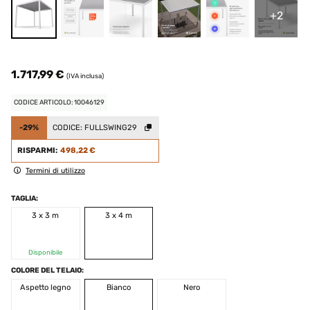
+2
1.717,99 €
(IVA inclusa)
CODICE ARTICOLO: 10046129
-29%
CODICE:
FULLSWING29
RISPARMI:
498,22 €
Termini di utilizzo
TAGLIA:
3 x 3 m
3 x 4 m
Disponibile
COLORE DEL TELAIO:
Aspetto legno
Bianco
Nero