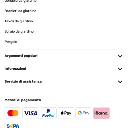
Dondolo da giardino
Geschenk benötigte. Da das Bild auch eine Aufhängung für die
Wand hat konnte ich es trotzdem benutzen.
Bracieri da giardino
Amazon-Benutzer
Tavoli da giardino
Tradurre
Sdraio da giardino
VALUTAZIONE VERIFICATA
Pergole
18/01/2024
Argomenti popolari
Pourrais être amélioré. Les agrafes arrière sont cassantes
Informazioni
Utilisateur d'Amazon
Tradurre
Servizio di assistenza
VALUTAZIONE VERIFICATA
Metodi di pagamento
15/01/2024
Les produits sont doublement conditionnés et bullés et les vitres
sont plastifiées pour leur protection des deux cotés donc le
conditionnement est au top. Le rendu est parfait pour mettre en
valeur deux affiches d’un désigner, cadeau fait à mon fils qui est en
disign il a été ravi du rendu. La qualité est même supérieure au prix