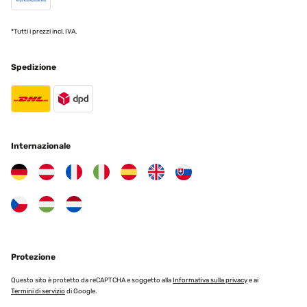
!
Utilisateur d'Amazon
*Tutti i prezzi incl. IVA.
Tradurre
Spedizione
VALUTAZIONE VERIFICATA
02/01/2024
El marco está muy bien, quizás el color de la madera me lo
esperaba de otra forma, pero la calidad es buena.
Internazionale
Usuario/a de amazon
Tradurre
VALUTAZIONE VERIFICATA
16/11/2023
Très bon rapport qualité prix pour ce cadre photo format A2. Le
Protezione
plexiglas est protégé par un film de chaque côté. Les attaches au
dos sont très bien. Le cadre est protégé par du papier bulle, dans
Questo sito è protetto da reCAPTCHA e soggetto alla
Informativa sulla privacy
e ai
un carton, lui même dans un autre carton. J'ai rarement vu un
Termini di servizio
di Google.
emballage aussi bien fait ! Je recommande ce produit.