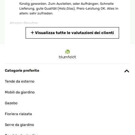
fündig geworden. Zum Austellen, oder Aufhängen. Schnelle
Lieferung, gute Qualität (Holz,Glas), Preis-Leistung OK. Alles in
allem: sehr zufrieden.
Amazon-Benutzer
Tradurre
Visualizza tutte le valutazioni dei clienti
VALUTAZIONE VERIFICATA
13/03/2024
Bildramen Das Produkt ist gut , und hat schon sein
Verwendungszweck erfüllt. Alles in Ordnung.
Categorie preferite
Amazon-Benutzer
Tende da esterno
Tradurre
Mobili da giardino
Gazebo
VALUTAZIONE VERIFICATA
22/02/2024
Fioriera rialzata
An sich sehr gut Es ist ein gutes Produkt. Ich weiß leider nicht ob
Serre da giardino
es mein Fehler war oder ob es vorher schon defekt war: leider ist
die Halterung abgebrochen mit der ich das bild hinstellen kann.
Ich habe ihn Trotzdem behalten da ich den Bilderrahmen gür ein