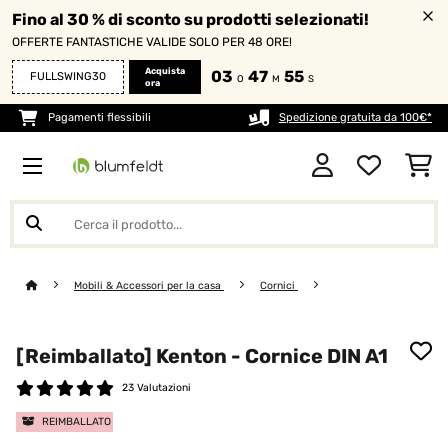
Fino al 30 % di sconto su prodotti selezionati!
OFFERTE FANTASTICHE VALIDE SOLO PER 48 ORE!
Acquista
03
47
53
FULLSWING30
O
M
S
ora
Pagamenti flessibili
Spedizione gratuita da 100€*
Mobili & Accessori per la casa
Cornici
[Reimballato] Kenton - Cornice DIN A1
23 Valutazioni
REIMBALLATO