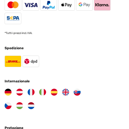
Tradurre
VALUTAZIONE VERIFICATA
07/01/2025
*Tutti i prezzi incl. IVA.
Pour y mettre des Diamond Painting ! Très bon rapport qualité/prix ️
Utilisateur d'Amazon
Spedizione
Tradurre
VALUTAZIONE VERIFICATA
30/12/2024
Internazionale
Der Bilderrahmen entspricht absolut meinen Vorstellungen. Fühlt
sich auch vom Gewicht nach einer guten Qualität an
Amazon-Benutzer
Tradurre
VALUTAZIONE VERIFICATA
Protezione