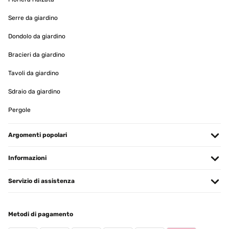
Lieferung, Verpackung und Qualität sehr gut
Serre da giardino
Amazon-Benutzer
Dondolo da giardino
Tradurre
Bracieri da giardino
Tavoli da giardino
VALUTAZIONE VERIFICATA
15/01/2025
Sdraio da giardino
produit conforme a mon attente
Pergole
Utilisateur d'Amazon
Argomenti popolari
Tradurre
Informazioni
VALUTAZIONE VERIFICATA
11/01/2025
Servizio di assistenza
article conforme a la photo,tres jolie rendu
Metodi di pagamento
Utilisateur d'Amazon