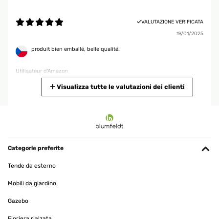
VALUTAZIONE VERIFICATA
19/01/2025
produit bien emballé, belle qualité.
Utilisateur d'Amazon
Tradurre
Visualizza tutte le valutazioni dei clienti
VALUTAZIONE VERIFICATA
16/01/2025
Ware wie beschrieben einwandfrei verpackt und schnelle
Lieferung!!!
Categorie preferite
Amazon-Benutzer
Tende da esterno
Tradurre
Mobili da giardino
Gazebo
VALUTAZIONE VERIFICATA
16/01/2025
Fioriera rialzata