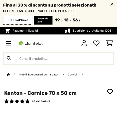
Fino al 30 % di sconto su prodotti selezionati!
OFFERTE FANTASTICHE VALIDE SOLO PER 48 ORE!
Acquista
19
12
56
FULLSWING30
O
M
S
ora
Pagamenti flessibili
Spedizione gratuita da 100€*
Mobili & Accessori per la casa
Cornici
Kenton - Cornice 70 x 50 cm
45 Valutazioni