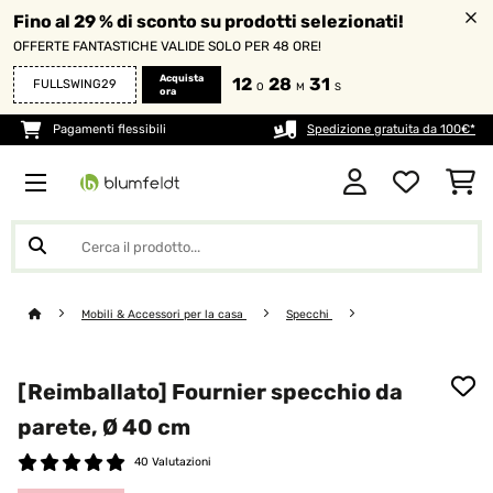
Fino al 29 % di sconto su prodotti selezionati!
OFFERTE FANTASTICHE VALIDE SOLO PER 48 ORE!
Acquista
12
28
31
FULLSWING29
O
M
S
ora
Pagamenti flessibili
Spedizione gratuita da 100€*
Mobili & Accessori per la casa
Specchi
[Reimballato] Fournier specchio da
parete, Ø 40 cm
40 Valutazioni