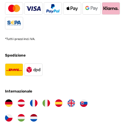
Utilisateur d'Amazon
Tradurre
VALUTAZIONE VERIFICATA
27/01/2024
*Tutti i prezzi incl. IVA.
Specchio di ottima qualità/prezzo. Effetto molto elegante e senza
tempo! Imballaggio e tempi di spedizione Top!!!!!! Consiglio
Spedizione
assolutamente!!!
Utente Amazon
Tradurre
Internazionale
VALUTAZIONE VERIFICATA
18/12/2023
Producto tal cual la descripción. Llegó en 2 semanas, en perfecto
estado y bien embalado. El espejo perfecto!
Usuario/a de amazon
Tradurre