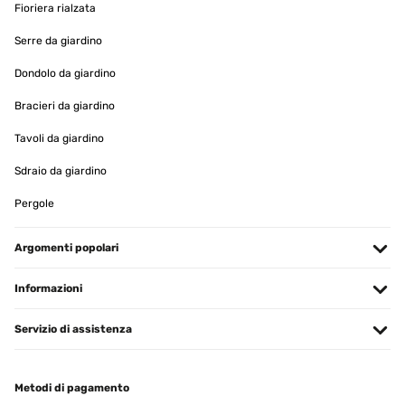
Fioriera rialzata
Produkt wie erwartet, Preis Leistung völlig in Ordnung
Serre da giardino
Amazon-Benutzer
Dondolo da giardino
Tradurre
Bracieri da giardino
Tavoli da giardino
VALUTAZIONE VERIFICATA
05/04/2024
Sdraio da giardino
Grazie, non so come esprimere la mia soddisfazione, per me era un
Pergole
problema stampare etichetta. La soluzione trovata dalla ditta del
non rimandare indietro il pacco è per me ottima. Grazie.
Argomenti popolari
Utente Amazon
Tradurre
Informazioni
VALUTAZIONE VERIFICATA
Servizio di assistenza
13/02/2024
Suite a un problème avec le miroir le SAV a été très rapide et
Metodi di pagamento
performant. Je recommande pour le sérieux.