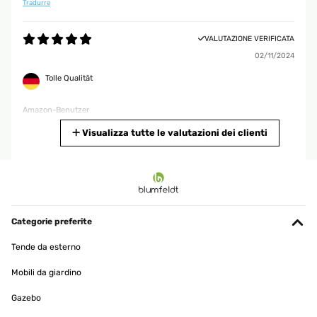
Tradurre
VALUTAZIONE VERIFICATA
02/11/2024
Tolle Qualität
Amazon-Benutzer
Tradurre
Visualizza tutte le valutazioni dei clienti
VALUTAZIONE VERIFICATA
08/05/2024
Gute Qualität Produkt wie erwartet, Preis Leistung völlig in
Ordnung
Categorie preferite
Amazon-Benutzer
Tende da esterno
Tradurre
Mobili da giardino
Gazebo
VALUTAZIONE VERIFICATA
08/05/2024