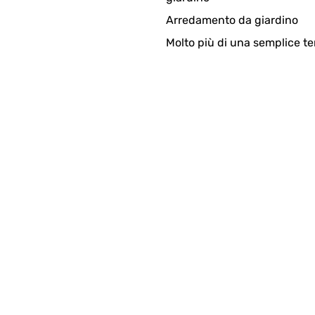
Arredamento da giardino
Molto più di una semplice te
4
, per me era un problema stampare etichetta. La soluzione trovata 
ès rapide et performant. Je recommande pour le sérieux.