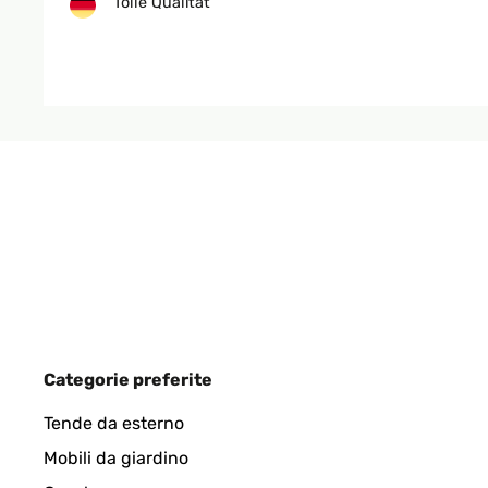
Tolle Qualität
Amazon-Benutzer
VALUTAZIONE VERIFICATA
08/05/202
Gute Qualität Produkt wie erwartet, Preis Leistung
Amazon-Benutzer
VALUTAZIONE VERIFICATA
08/05/202
Categorie preferite
Produkt wie erwartet, Preis Leistung völlig in Ord
Tende da esterno
Mobili da giardino
Amazon-Benutzer