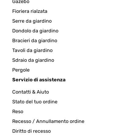
Gazebo
Fioriera rialzata
VALUTAZIONE VERIFICATA
05/04/202
Serre da giardino
Dondolo da giardino
Grazie, non so come esprimere la mia soddisfazione
Bracieri da giardino
ottima. Grazie.
Tavoli da giardino
Utente Amazon
Sdraio da giardino
Pergole
Servizio di assistenza
VALUTAZIONE VERIFICATA
13/02/2024
Contatti & Aiuto
Suite a un problème avec le miroir le SAV a été tr
Stato del tuo ordine
Reso
Utilisateur d'Amazon
Recesso / Annullamento ordine
Diritto di recesso
VALUTAZIONE VERIFICATA
27/01/2024