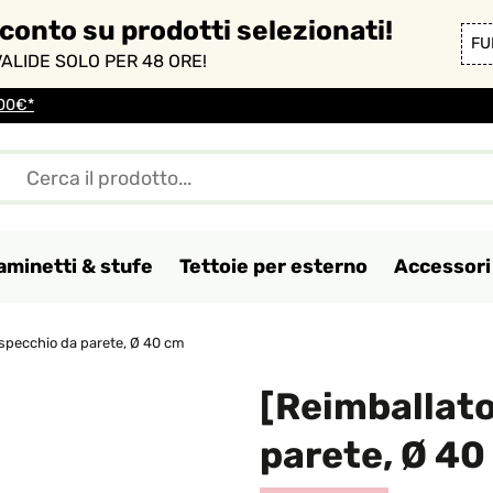
sconto su prodotti selezionati!
FU
ALIDE SOLO PER 48 ORE!
100€*
aminetti & stufe
Tettoie per esterno
Accessori 
 specchio da parete, Ø 40 cm
[Reimballato
parete, Ø 40