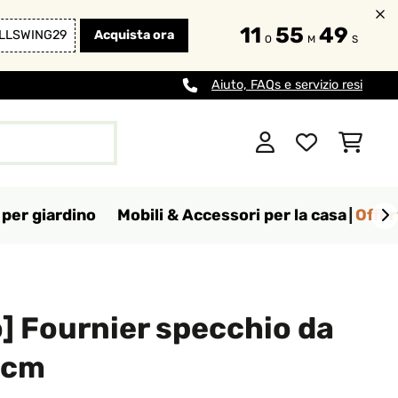
11
55
48
LLSWING29
Acquista ora
O
M
S
Aiuto, FAQs e servizio resi
per giardino
Mobili & Accessori per la casa
Offer
] Fournier specchio da
 cm