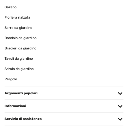
Gazebo
VALUTAZIONE VERIFICATA
10/07/2024
Fioriera rialzata
Pünktliche Lieferung, leichter Zusammenbau, sieht aus wie auf
Serre da giardino
den Fotos. Solarpanel wirkt sehr hochwertig. Dank eingebauter
Batterie auch bei schlechtem Wetter. Beleuchtung sieht sehr schön
aus. Alles in Allem ein sehr schöner Brunnen!!! Ich freu mich,
Dondolo da giardino
Danke
Bracieri da giardino
Amazon-Benutzer
Tavoli da giardino
Tradurre
Sdraio da giardino
VALUTAZIONE VERIFICATA
Pergole
12/04/2024
Es fehlt die Abdeckplatte auf der Rückseite
Argomenti popolari
Amazon-Benutzer
Informazioni
Tradurre
Servizio di assistenza
VALUTAZIONE VERIFICATA