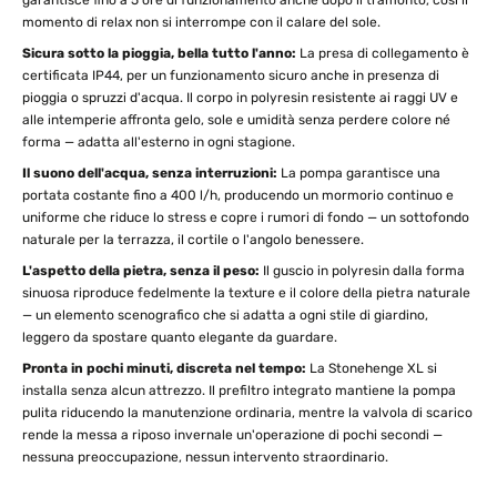
garantisce fino a 5 ore di funzionamento anche dopo il tramonto, così il
momento di relax non si interrompe con il calare del sole.
Sicura sotto la pioggia, bella tutto l'anno:
La presa di collegamento è
certificata IP44, per un funzionamento sicuro anche in presenza di
pioggia o spruzzi d'acqua. Il corpo in polyresin resistente ai raggi UV e
alle intemperie affronta gelo, sole e umidità senza perdere colore né
forma — adatta all'esterno in ogni stagione.
Il suono dell'acqua, senza interruzioni:
La pompa garantisce una
portata costante fino a 400 l/h, producendo un mormorio continuo e
uniforme che riduce lo stress e copre i rumori di fondo — un sottofondo
naturale per la terrazza, il cortile o l'angolo benessere.
L'aspetto della pietra, senza il peso:
Il guscio in polyresin dalla forma
sinuosa riproduce fedelmente la texture e il colore della pietra naturale
— un elemento scenografico che si adatta a ogni stile di giardino,
leggero da spostare quanto elegante da guardare.
Pronta in pochi minuti, discreta nel tempo:
La Stonehenge XL si
installa senza alcun attrezzo. Il prefiltro integrato mantiene la pompa
pulita riducendo la manutenzione ordinaria, mentre la valvola di scarico
rende la messa a riposo invernale un'operazione di pochi secondi —
nessuna preoccupazione, nessun intervento straordinario.