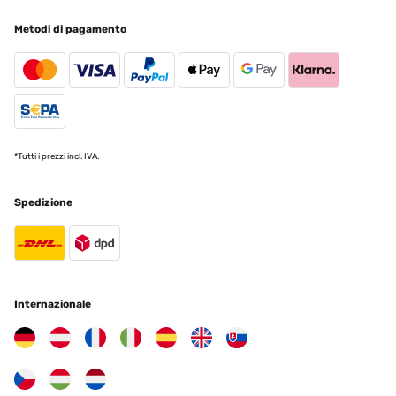
07/11/2023
Metodi di pagamento
Magnifica fontana che rende un'atmosfera davvero zen!
Utente Amazon
Tradurre
VALUTAZIONE VERIFICATA
*Tutti i prezzi incl. IVA.
23/06/2023
Spedizione
Ich wollte auf dem Balkon eine kleine Oase der Entspannung
schaffen ,wollte aber keinen Strom dafür nach draußen legen
.daher entschied ich mich für diesen Brunnen. Was mich
beeindruckt ist die Kraft der Pumpe und Ausdauer des Akkus mit
solar Energie hält wirklich lange auch wenn die Sonne schon lange
weg ,ist noch weitere Stunden im Einsatz. Besonders schön auch
die Beleuchtung am Brunnen sobald es dämmert einfach nur
tollUpdate auch nach einem Umzug ein Jahr später weiterhin
Internazionale
super nur die Farbe bleicht natürlich irgendwann etwas aus was
aber logisch ist ich würde den wieder kaufen
Amazon-Benutzer
Tradurre