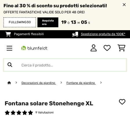
Fino al 30 % di sconto su prodotti selezionati!
OFFERTE FANTASTICHE VALIDE SOLO PER 48 ORE!
Acquista
19
13
03
FULLSWING30
O
M
S
ora
Pagamenti flessibili
Spedizione gratuita da 100€*
Decorazioni da giardino
Fontane da giardino
Fontana solare Stonehenge XL
9 Valutazioni