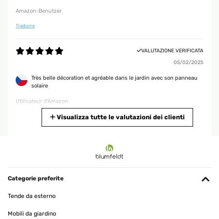
Amazon-Benutzer
Tradurre
VALUTAZIONE VERIFICATA
05/02/2025
Très belle décoration et agréable dans le jardin avec son panneau
solaire
Utilisateur d'Amazon
Tradurre
Visualizza tutte le valutazioni dei clienti
VALUTAZIONE VERIFICATA
16/11/2024
Auch im Zimmer verwendbar. Optisch gut und sorgt für gute
Raumluft!
Categorie preferite
Amazon-Benutzer
Tende da esterno
Tradurre
Mobili da giardino