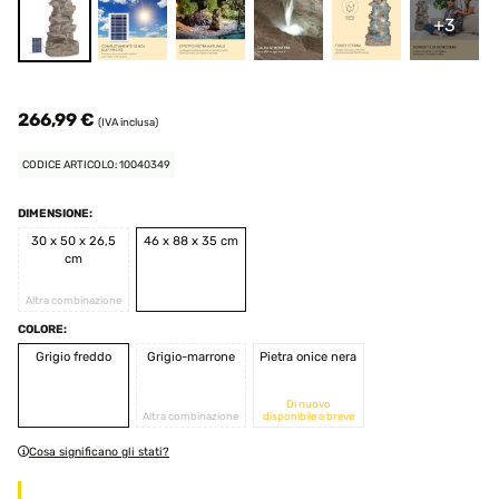
+3
266,99 €
(IVA inclusa)
CODICE ARTICOLO: 10040349
DIMENSIONE:
30 x 50 x 26,5
46 x 88 x 35 cm
cm
Altra combinazione
COLORE:
Grigio freddo
Grigio-marrone
Pietra onice nera
Di nuovo
Altra combinazione
disponibile a breve
Cosa significano gli stati?