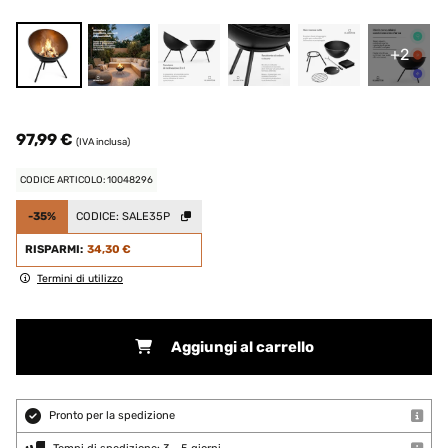
+2
97,99 €
(IVA inclusa)
CODICE ARTICOLO: 10048296
-35%
CODICE:
SALE35P
RISPARMI:
34,30 €
Termini di utilizzo
Aggiungi al carrello
Pronto per la spedizione