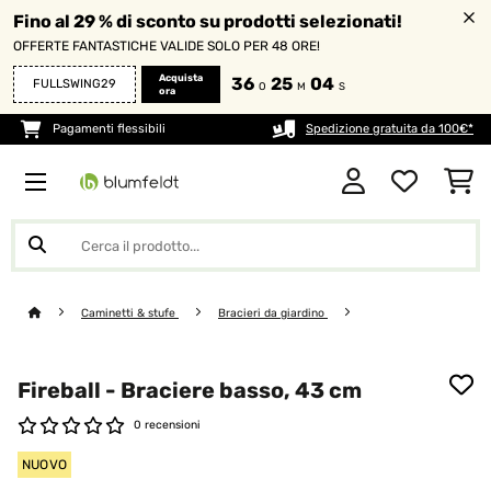
Fino al 29 % di sconto su prodotti selezionati!
OFFERTE FANTASTICHE VALIDE SOLO PER 48 ORE!
Acquista
36
25
04
FULLSWING29
O
M
S
ora
Pagamenti flessibili
Spedizione gratuita da 100€*
Caminetti & stufe
Bracieri da giardino
Fireball - Braciere basso, 43 cm
0 recensioni
NUOVO