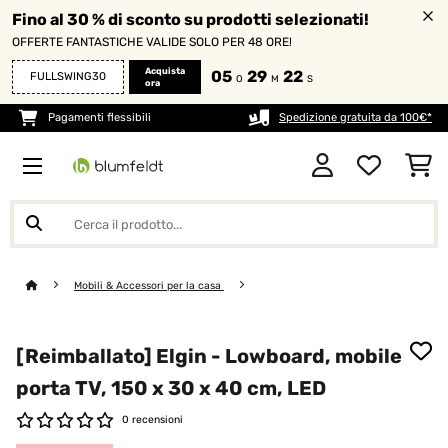
Fino al 30 % di sconto su prodotti selezionati!
OFFERTE FANTASTICHE VALIDE SOLO PER 48 ORE!
Acquista
05
29
22
FULLSWING30
O
M
S
ora
Pagamenti flessibili
Spedizione gratuita da 100€*
Mobili & Accessori per la casa
[Reimballato] Elgin - Lowboard, mobile
porta TV, 150 x 30 x 40 cm, LED
0 recensioni