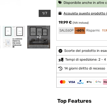
Disponibile anche in altre 
1/7
Acquista questo prodotto i
19,99 €
(IVA inclusa)
SALE60P
-60%
Risparmi:
11,
+2
Scorte del prodotto in esa
Tempi di spedizione: 2 - 4 
14 giorni diritto di recesso
Top Features