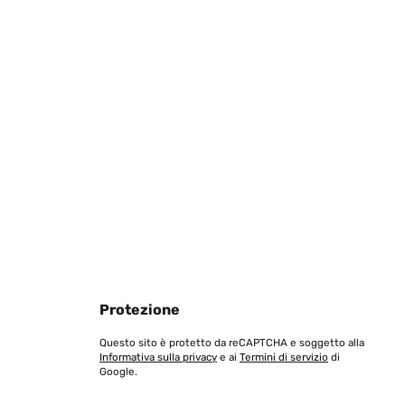
Tradurre
war: leider ist die Halterung abgebrochen mit der ich das
ild auch eine Aufhängung für die Wand hat konnte ich es
Protezione
Tradurre
Questo sito è protetto da reCAPTCHA e soggetto alla
Informativa sulla privacy
e ai
Termini di servizio
di
Google.