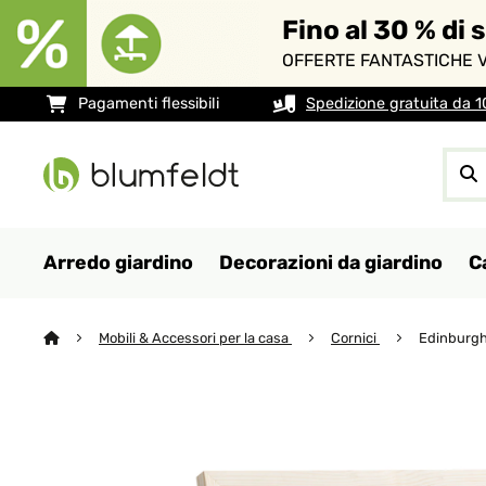
Fino al 30 % di 
OFFERTE FANTASTICHE V
Pagamenti flessibili
Spedizione gratuita da 
Arredo giardino
Decorazioni da giardino
C
Mobili & Accessori per la casa
Cornici
Edinburgh 