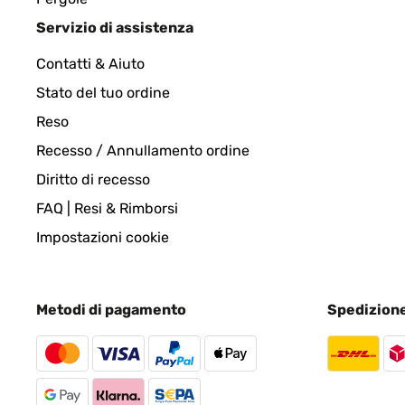
Servizio di assistenza
VALUTAZIONE VERIFICATA
13/03/2024
Contatti & Aiuto
Bildramen Das Produkt ist gut , und hat schon sei
Stato del tuo ordine
Reso
Amazon-Benutzer
Recesso / Annullamento ordine
Diritto di recesso
VALUTAZIONE VERIFICATA
22/02/202
FAQ | Resi & Rimborsi
Impostazioni cookie
An sich sehr gut Es ist ein gutes Produkt. Ich weiß
bild hinstellen kann. Ich habe ihn Trotzdem behal
trotzdem benutzen.
Metodi di pagamento
Spedizion
Amazon-Benutzer
VALUTAZIONE VERIFICATA
02/01/2024