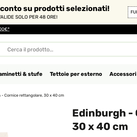
sconto su prodotti selezionati!
FU
ALIDE SOLO PER 48 ORE!
100€*
aminetti & stufe
Tettoie per esterno
Accessori 
- Cornice rettangolare, 30 x 40 cm
Edinburgh - 
30 x 40 cm