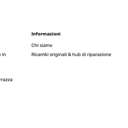
Tradurre
Informazioni
Chi siamo
 in
Ricambi originali & hub di riparazione
Tradurre
rrazza
dann doch fündig geworden. Zum Austellen, oder
Tradurre