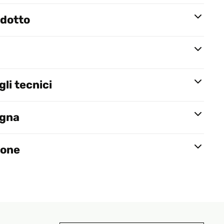
odotto
li tecnici
egna
ione