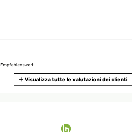
. Empfehlenswert.
Visualizza tutte le valutazioni dei clienti
nderen Rahmen zum basteln, welche nur aus einer dünnen Pressspa
net. Bin total zufrieden und habe auch feine Linien gut zeichnen 