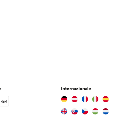
n Verwendungszweck erfüllt. Alles in Ordnung.
4
 leider nicht ob es mein Fehler war oder ob es vorher schon defekt 
ten da ich den Bilderrahmen gür ein Geschenk benötigte. Da das B
e
Internazionale