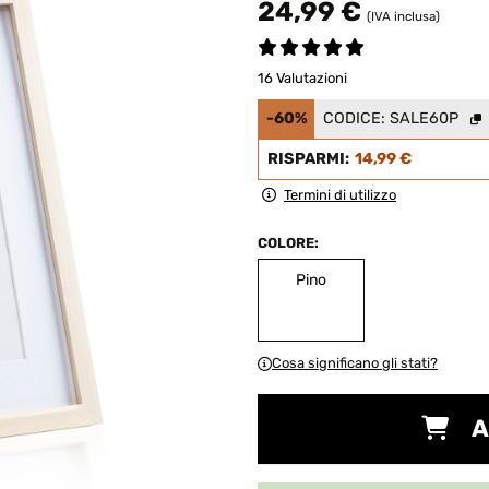
24,99 €
(IVA inclusa)
16 Valutazioni
-60%
CODICE:
SALE60P
RISPARMI:
14,99 €
Termini di utilizzo
COLORE:
Pino
Cosa significano gli stati?
A