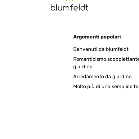
4
Argomenti popolari
Benvenuti da blumfeldt
Romanticismo scoppiettante
giardino
Arredamento da giardino
Molto più di una semplice te
4
 Suche nach einem Quadratischen Bilderahmen dieser Art bin ich 
Glas), Preis-Leistung OK. Alles in allem: sehr zufrieden.