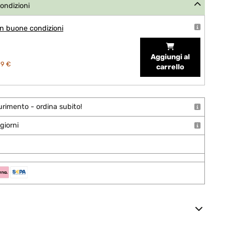
condizioni
n buone condizioni
Aggiungi al
99 €
carrello
urimento - ordina subito!
giorni