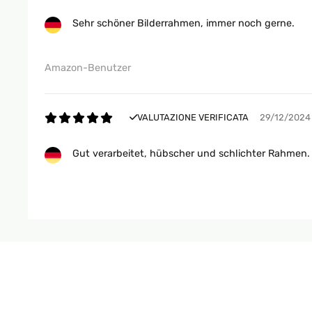
Sehr schöner Bilderrahmen, immer noch gerne.
Amazon-Benutzer
VALUTAZIONE VERIFICATA
29/12/2024
Gut verarbeitet, hübscher und schlichter Rahmen
Amazon-Benutzer
VALUTAZIONE VERIFICATA
25/12/2024
Die Rahmen sehen gut aus, v.a. im Vergleich zu a
und weich, was sich sehr gut fürs Holzbrennen eig