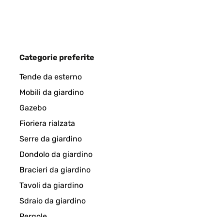
Amazon-Benutzer
VALUTAZIONE VERIFICATA
30/05/202
Categorie preferite
Rahmen Gerne wieder
Tende da esterno
Mobili da giardino
Amazon-Benutzer
Gazebo
Fioriera rialzata
Serre da giardino
VALUTAZIONE VERIFICATA
24/04/202
Dondolo da giardino
Quadratischer Bilderrahmen Nach einiger Zeit der
Bracieri da giardino
Aufhängen. Schnelle Lieferung, gute Qualität (Holz,
Tavoli da giardino
Sdraio da giardino
Amazon-Benutzer
Pergole