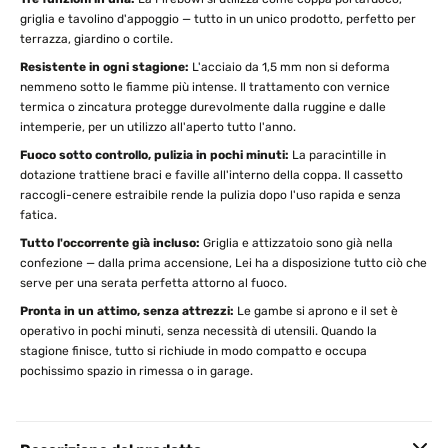
griglia e tavolino d'appoggio — tutto in un unico prodotto, perfetto per
terrazza, giardino o cortile.
Resistente in ogni stagione:
L'acciaio da 1,5 mm non si deforma
nemmeno sotto le fiamme più intense. Il trattamento con vernice
termica o zincatura protegge durevolmente dalla ruggine e dalle
intemperie, per un utilizzo all'aperto tutto l'anno.
Fuoco sotto controllo, pulizia in pochi minuti:
La paracintille in
dotazione trattiene braci e faville all'interno della coppa. Il cassetto
raccogli-cenere estraibile rende la pulizia dopo l'uso rapida e senza
fatica.
Tutto l'occorrente già incluso:
Griglia e attizzatoio sono già nella
confezione — dalla prima accensione, Lei ha a disposizione tutto ciò che
serve per una serata perfetta attorno al fuoco.
Pronta in un attimo, senza attrezzi:
Le gambe si aprono e il set è
operativo in pochi minuti, senza necessità di utensili. Quando la
stagione finisce, tutto si richiude in modo compatto e occupa
pochissimo spazio in rimessa o in garage.