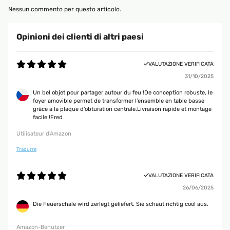
Nessun commento per questo articolo.
Opinioni dei clienti di altri paesi
VALUTAZIONE VERIFICATA
31/10/2025
Un bel objet pour partager autour du feu !De conception robuste, le
foyer amovible permet de transformer l’ensemble en table basse
grâce a la plaque d’obturation centrale.Livraison rapide et montage
facile !Fred
Utilisateur d'Amazon
Tradurre
VALUTAZIONE VERIFICATA
26/06/2025
Die Feuerschale wird zerlegt geliefert. Sie schaut richtig cool aus.
Amazon-Benutzer