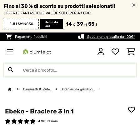
Fino al 30 % di sconto su prodotti selezionati!
OFFERTE FANTASTICHE VALIDE SOLO PER 48 ORE!
Acquista
14
39
54
FULLSWING30
O
M
S
ora
Pagamenti flessibili
Spedizione gratuita da 100€*
Caminetti & stufe
Bracieri da giardino
Ebeko - Braciere 3 in 1
4 Valutazioni