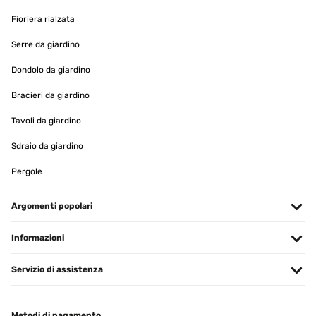
Das mitgelieferte Installationskit und die Anleitung haben mir
dabei geholfen, den Heizkörper in kürzester Zeit an der Wand zu
Fioriera rialzata
befestigen. Ich bin wirklich kein Experte in Sachen Heimwerken,
aber ich habe es ohne Probleme geschafft. Was ich auch sehr
Serre da giardino
schätze, ist, dass der Handtuchheizkörper sehr platzsparend ist.
Ich habe eine kleine Wohnung und war besorgt darüber, dass er zu
Dondolo da giardino
viel Platz einnehmen würde, aber das war nicht der Fall. Der
Heizkörper hat eine schlanke und elegante Form und fügt sich gut
Bracieri da giardino
in mein Badezimmer ein. Insgesamt bin ich sehr zufrieden mit dem
Handtuchheizkörper. Er ist funktional, gut verarbeitet, einfach zu
installieren und platzsparend. Wenn Sie nach einer praktischen
Tavoli da giardino
Lösung suchen, um Ihre Handtücher zu trocknen und gleichzeitig
Ihre Energiekosten zu senken, dann ist dieser Handtuchheizkörper
Sdraio da giardino
die perfekte Wahl!
Pergole
Amazon-Benutzer
Tradurre
Argomenti popolari
VALUTAZIONE VERIFICATA
Informazioni
25/04/2023
Servizio di assistenza
Wir haben uns den Wandheizkörper für unser neues Bad gekauft,
das wir im modernen Industrial Style gestaltet haben. Der
Blumfeldt Heizkörper in anthrazit fügte sich dazu perfekt in das
Bad ein - das Design ist nicht nur modern sondern auch sehr edel
Metodi di pagamento
und zweckmäßig.Schon beim Auspacken konnten wir uns von der