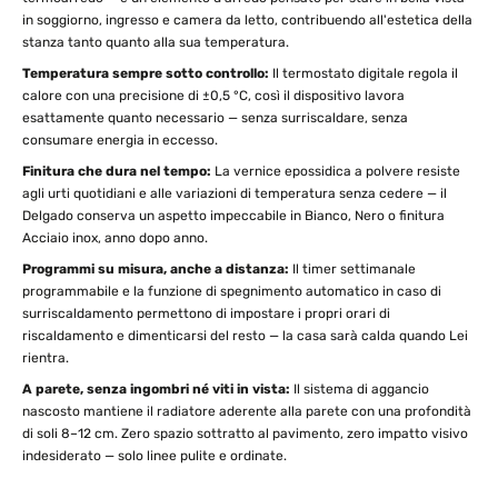
in soggiorno, ingresso e camera da letto, contribuendo all'estetica della
stanza tanto quanto alla sua temperatura.
Temperatura sempre sotto controllo:
Il termostato digitale regola il
calore con una precisione di ±0,5 °C, così il dispositivo lavora
esattamente quanto necessario — senza surriscaldare, senza
consumare energia in eccesso.
Finitura che dura nel tempo:
La vernice epossidica a polvere resiste
agli urti quotidiani e alle variazioni di temperatura senza cedere — il
Delgado conserva un aspetto impeccabile in Bianco, Nero o finitura
Acciaio inox, anno dopo anno.
Programmi su misura, anche a distanza:
Il timer settimanale
programmabile e la funzione di spegnimento automatico in caso di
surriscaldamento permettono di impostare i propri orari di
riscaldamento e dimenticarsi del resto — la casa sarà calda quando Lei
rientra.
A parete, senza ingombri né viti in vista:
Il sistema di aggancio
nascosto mantiene il radiatore aderente alla parete con una profondità
di soli 8–12 cm. Zero spazio sottratto al pavimento, zero impatto visivo
indesiderato — solo linee pulite e ordinate.