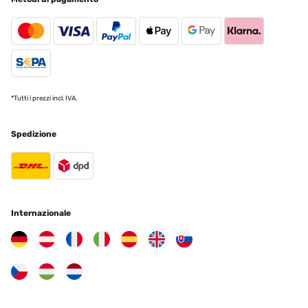
guten Verarbeitung überzeugen.Die Lackierung ist glatt und
fehlerfrei und harmoniert super mit unserer Fensterfarbe im
RAL7022 Farbton.Die Montage konnte dank der mitgelieferten
Wandschrauben problemlos erfolgen. Die Wandschrauben sind
relativ lang, sodass der Heizkörper fest an der Wand hängt und
nicht wackelt. Da sich unser Kleinkind gern überall hochzieht, war
uns dieser Punkt besonders wichtig.Die Reinigung ist leicht, da
alle Flächen eben sind. Im Vergleich zu herkömmlichen
*Tutti i prezzi incl. IVA.
Badheizkörpern ist das traumhaft und spart unheimlich viel Zeit
beim Putzen!Von der Heizleistung sind wir auch begeistert. Unser
relativ großes Bad mit 14m2 wird damit problemlos beheizt.Alles in
allem sind wir bisher rundum zufrieden mit dem Heizkörper und
Spedizione
würden ihn uns für unser anderes Bad auch wieder kaufen!
Amazon-Benutzer
Tradurre
Internazionale
VALUTAZIONE VERIFICATA
25/04/2023
Dieses Produkt hat mich wirklich begeistert!Zunächst einmal
möchte ich sagen, dass der Handtuchheizkörper sehr gut
verarbeitet ist. Er sieht nicht nur robust und stabil aus, sondern ist
auch sehr funktional. Ich kann meine Handtücher jetzt bequem auf
dem Heizkörper aufhängen und sie trocknen schnell und effektiv.