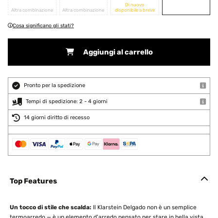
Di nuovo
Altra combinazione
Altra combinazione
disponibile a breve
Cosa significano gli stati?
Aggiungi al carrello
Pronto per la spedizione
Tempi di spedizione: 2 - 4 giorni
14 giorni diritto di recesso
Top Features
Un tocco di stile che scalda:
Il Klarstein Delgado non è un semplice
termoarredo — è un elemento d'arredo pensato per stare in bella vista