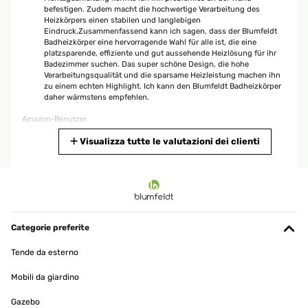
befestigen. Zudem macht die hochwertige Verarbeitung des
Heizkörpers einen stabilen und langlebigen
Eindruck.Zusammenfassend kann ich sagen, dass der Blumfeldt
Badheizkörper eine hervorragende Wahl für alle ist, die eine
platzsparende, effiziente und gut aussehende Heizlösung für ihr
Badezimmer suchen. Das super schöne Design, die hohe
Verarbeitungsqualität und die sparsame Heizleistung machen ihn
zu einem echten Highlight. Ich kann den Blumfeldt Badheizkörper
daher wärmstens empfehlen.
Amazon-Benutzer
Tradurre
Visualizza tutte le valutazioni dei clienti
VALUTAZIONE VERIFICATA
25/04/2023
Praktisch und schön! Dieses Produkt hat mich wirklich begeistert!
Zunächst einmal möchte ich sagen, dass der Handtuchheizkörper
Categorie preferite
sehr gut verarbeitet ist. Er sieht nicht nur robust und stabil aus,
sondern ist auch sehr funktional. Ich kann meine Handtücher jetzt
Tende da esterno
bequem auf dem Heizkörper aufhängen und sie trocknen schnell
und effektiv. Das spart mir nicht nur Zeit, sondern auch
Mobili da giardino
Energiekosten, da ich die Handtücher nicht mehr im Trockner
trocknen muss. Ein weiterer großer Vorteil des
Gazebo
Handtuchheizkörpers ist, dass er sehr einfach zu installieren war.