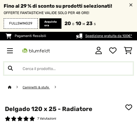
Fino al 29 % di sconto su prodotti selezionati!
OFFERTE FANTASTICHE VALIDE SOLO PER 48 ORE!
Acquista
20
10
23
FULLSWING29
O
M
S
ora
Pagamenti flessibili
Spedizione gratuita da 100€*
Caminetti & stufe
Delgado 120 x 25 - Radiatore
7 Valutazioni