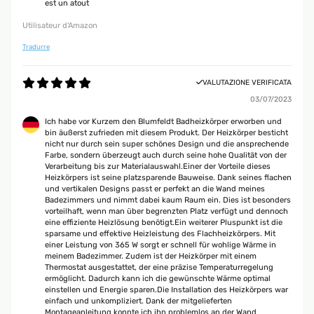
est un atout
Utilisateur d'Amazon
Tradurre
VALUTAZIONE VERIFICATA
03/07/2023
Ich habe vor Kurzem den Blumfeldt Badheizkörper erworben und
bin äußerst zufrieden mit diesem Produkt. Der Heizkörper besticht
nicht nur durch sein super schönes Design und die ansprechende
Farbe, sondern überzeugt auch durch seine hohe Qualität von der
Verarbeitung bis zur Materialauswahl.Einer der Vorteile dieses
Heizkörpers ist seine platzsparende Bauweise. Dank seines flachen
und vertikalen Designs passt er perfekt an die Wand meines
Badezimmers und nimmt dabei kaum Raum ein. Dies ist besonders
vorteilhaft, wenn man über begrenzten Platz verfügt und dennoch
eine effiziente Heizlösung benötigt.Ein weiterer Pluspunkt ist die
sparsame und effektive Heizleistung des Flachheizkörpers. Mit
einer Leistung von 365 W sorgt er schnell für wohlige Wärme in
meinem Badezimmer. Zudem ist der Heizkörper mit einem
Thermostat ausgestattet, der eine präzise Temperaturregelung
ermöglicht. Dadurch kann ich die gewünschte Wärme optimal
einstellen und Energie sparen.Die Installation des Heizkörpers war
einfach und unkompliziert. Dank der mitgelieferten
Montageanleitung konnte ich ihn problemlos an der Wand