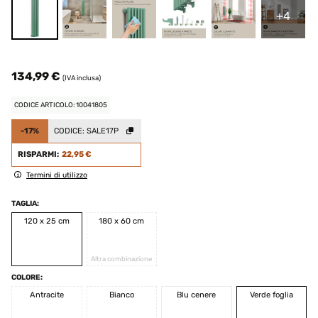
+4
134,99 €
(IVA inclusa)
CODICE ARTICOLO: 10041805
-17%
CODICE:
SALE17P
RISPARMI:
22,95 €
Termini di utilizzo
TAGLIA:
120 x 25 cm
180 x 60 cm
Altra combinazione
COLORE:
Antracite
Bianco
Blu cenere
Verde foglia