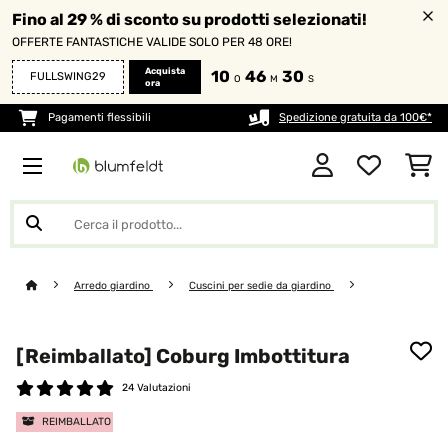
Fino al 29 % di sconto su prodotti selezionati!
OFFERTE FANTASTICHE VALIDE SOLO PER 48 ORE!
Acquista
10
46
30
FULLSWING29
O
M
S
ora
Pagamenti flessibili
Spedizione gratuita da 100€*
Arredo giardino
Cuscini per sedie da giardino
[Reimballato] Coburg Imbottitura
24 Valutazioni
REIMBALLATO