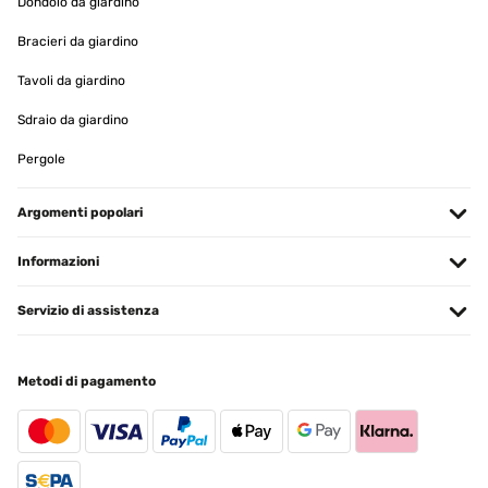
Dondolo da giardino
Tradurre
Bracieri da giardino
Tavoli da giardino
VALUTAZIONE VERIFICATA
08/06/2023
Sdraio da giardino
Super Qualität, sehr guter Sitzkomfort Super Zufrieden. Habe mir
Pergole
die Auflagen nicht so gut vorgestellt
Amazon-Benutzer
Argomenti popolari
Tradurre
Informazioni
VALUTAZIONE VERIFICATA
Servizio di assistenza
07/06/2023
Preis Leistung Sehr schöne Auflagen. Gute Polsterung und sehr
schöne Farbe.
Metodi di pagamento
Amazon-Benutzer
Tradurre