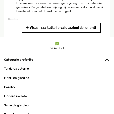
kussens aan de stoelen te bevestigen zijn erg dun dus beter niet
gebruiken. De gehele beschrijving bij de kussens klopt niet, ze zijn
kwalitatief primitief. Ik voel me bedrogen!
Bernhard
Tradurre
Visualizza tutte le valutazioni dei clienti
VALUTAZIONE VERIFICATA
15/06/2023
Top Ware Suoer schnelle Lieferung. Sehr bequem und die Farbe
genauso wie beschrieben
Categorie preferite
Amazon-Benutzer
Tende da esterno
Tradurre
Mobili da giardino
Gazebo
VALUTAZIONE VERIFICATA
13/06/2023
Fioriera rialzata
Sehr schöne Stuhlkissen Die Stuhlkissen sind für unseren Balkon!
Serre da giardino
Sie sind gut gepolstert und sehen top aus. Vielen Dank!
Amazon-Benutzer