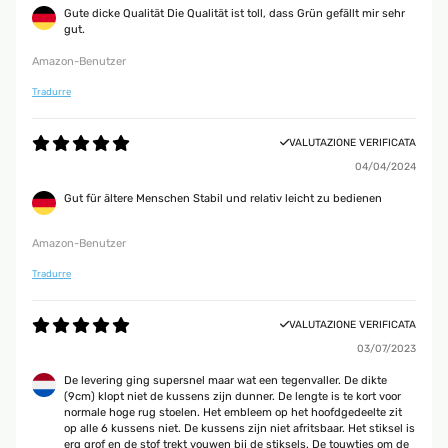
Gute dicke Qualität Die Qualität ist toll, dass Grün gefällt mir sehr
gut.
Amazon-Benutzer
Tradurre
VALUTAZIONE VERIFICATA
04/04/2024
Gut für ältere Menschen Stabil und relativ leicht zu bedienen
Amazon-Benutzer
Tradurre
VALUTAZIONE VERIFICATA
03/07/2023
De levering ging supersnel maar wat een tegenvaller. De dikte
(9cm) klopt niet de kussens zijn dunner. De lengte is te kort voor
normale hoge rug stoelen. Het embleem op het hoofdgedeelte zit
op alle 6 kussens niet. De kussens zijn niet afritsbaar. Het stiksel is
erg grof en de stof trekt vouwen bij de stiksels. De touwtjes om de