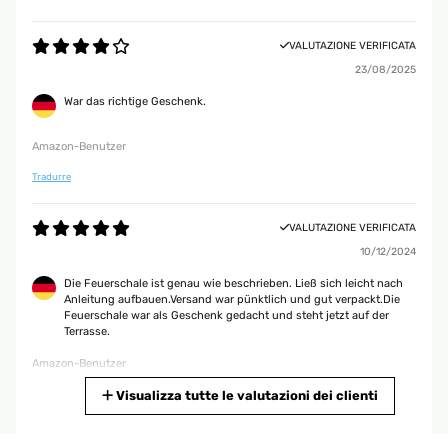
VALUTAZIONE VERIFICATA
23/08/2025
War das richtige Geschenk.
Amazon-Benutzer
Tradurre
VALUTAZIONE VERIFICATA
10/12/2024
Die Feuerschale ist genau wie beschrieben. Ließ sich leicht nach
Anleitung aufbauen.Versand war pünktlich und gut verpackt.Die
Feuerschale war als Geschenk gedacht und steht jetzt auf der
Terrasse.
Amazon-Benutzer
Tradurre
Visualizza tutte le valutazioni dei clienti
VALUTAZIONE VERIFICATA