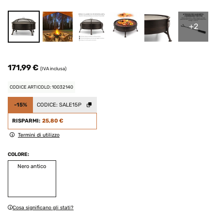
+2
171,99 €
(IVA inclusa)
CODICE ARTICOLO: 10032140
-15%
CODICE:
SALE15P
RISPARMI:
25,80 €
Termini di utilizzo
COLORE:
Nero antico
Cosa significano gli stati?