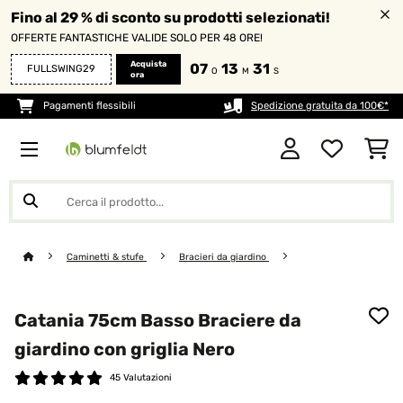
Fino al 29 % di sconto su prodotti selezionati!
OFFERTE FANTASTICHE VALIDE SOLO PER 48 ORE!
Acquista
07
13
30
FULLSWING29
O
M
S
ora
Pagamenti flessibili
Spedizione gratuita da 100€*
Caminetti & stufe
Bracieri da giardino
Catania 75cm Basso Braciere da
giardino con griglia Nero
45 Valutazioni