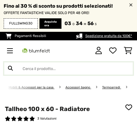
Fino al 30 % di sconto su prodotti selezionati!
OFFERTE FANTASTICHE VALIDE SOLO PER 48 ORE!
Acquista
03
34
55
FULLSWING30
O
M
S
ora
Pagamenti flessibili
Spedizione gratuita da 100€*
Mobili & Accessori per la casa
Accessori bagno
Termoarredi
Tallheo 100 x 60 - Radiatore
3 Valutazioni