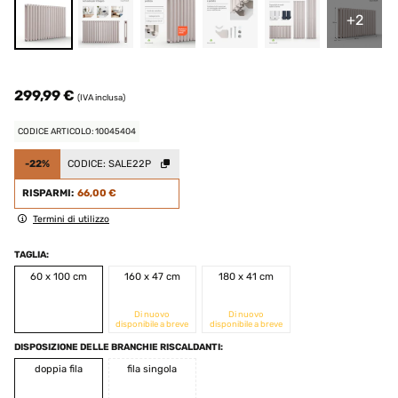
+2
299,99 €
(IVA inclusa)
CODICE ARTICOLO: 10045404
-22%
CODICE:
SALE22P
RISPARMI:
66,00 €
Termini di utilizzo
TAGLIA:
60 x 100 cm
160 x 47 cm
180 x 41 cm
Di nuovo
Di nuovo
disponibile a breve
disponibile a breve
DISPOSIZIONE DELLE BRANCHIE RISCALDANTI:
doppia fila
fila singola