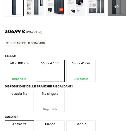
+2
306,99 €
(IVA inclusa)
CODICE ARTICOLO: 10045408
TAGLIA:
60 x 100 cm
160 x 47 cm
180 x 41 cm
Disponibile
Disponibile
DISPOSIZIONE DELLE BRANCHIE RISCALDANTI:
doppia fila
fila singola
Disponibile
COLORE:
Antracite
Bianco
Sabbia