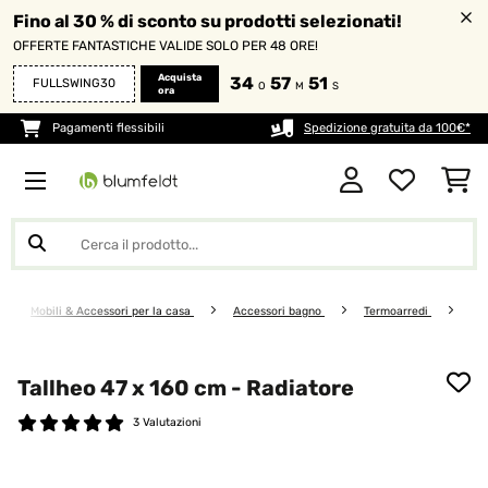
Fino al 30 % di sconto su prodotti selezionati!
OFFERTE FANTASTICHE VALIDE SOLO PER 48 ORE!
Acquista
34
57
50
FULLSWING30
O
M
S
ora
Pagamenti flessibili
Spedizione gratuita da 100€*
Mobili & Accessori per la casa
Accessori bagno
Termoarredi
Tallheo 47 x 160 cm - Radiatore
3 Valutazioni