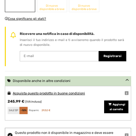
Di nuovo
Di nuovo
disponibile a breve
disponibile a breve
Cosa significano gli stati?
Ricevere una notifica in caso di disponibilità.
Inserisci il tuo indirizzo e-mail e ti avviseremo quando il prodotto sarà
di nuovo disponibile.
Registrarsi
Disponibile anche in altre condizioni
Acquista questo prodotto in buone condizioni
245,99 €
(IVA inclusa)
Aggiungi
al carrello
SALE12P
-12%
Risparmi:
29,52 €
Questo prodotto non è disponibile in magazzino e deve essere