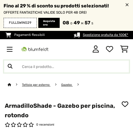
Fino al 29 % di sconto su prodotti selezionati!
OFFERTE FANTASTICHE VALIDE SOLO PER 48 ORE!
Acquista
08
49
57
FULLSWING29
O
M
S
ora
Pagamenti flessibili
Spedizione gratuita da 100€*
Tettoie per esterno
Gazebo
ArmadilloShade - Gazebo per piscina,
rotondo
0 recensioni