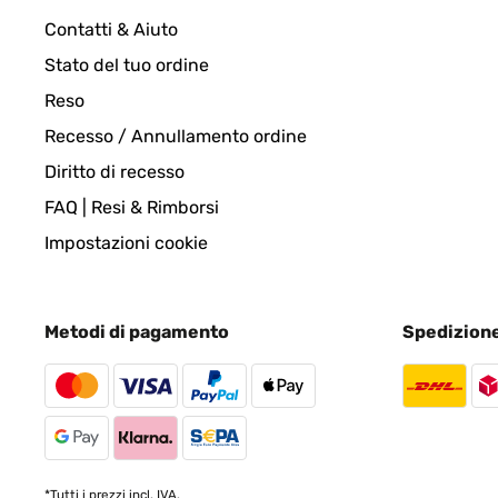
VALUTAZIONE VERIFICATA
22/06/202
Contatti & Aiuto
Stato del tuo ordine
top supi
Reso
Recesso / Annullamento ordine
Amazon-Benutzer
Diritto di recesso
FAQ | Resi & Rimborsi
VALUTAZIONE VERIFICATA
05/06/202
Impostazioni cookie
blumfeldt Altiplano Cubic Hochbeet sieht gut au
Metodi di pagamento
Spedizion
Amazon-Benutzer
VALUTAZIONE VERIFICATA
01/06/2023
Hochbeet An der Ablage waren Mängel leider war e
*Tutti i prezzi incl. IVA.