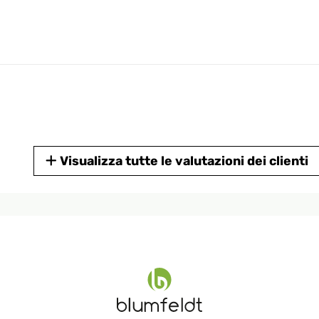
Visualizza tutte le valutazioni dei clienti
 1m por 1m, pero en es mucho mas grande, de tamaño rectangular, 
lgo mas pequeño pero al final me la quede.