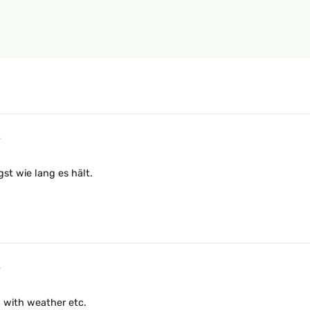
4
st wie lang es hält.
4
 with weather etc.