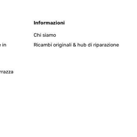
Informazioni
n. Ein Beet diesen Ausmasses braucht von unten mehr
Chi siamo
st kaum sichtbar, wäre mein persönlicher Tipp für ein
 in
Ricambi originali & hub di riparazione
Tradurre
rrazza
Tradurre