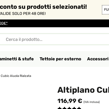
sconto su prodotti selezionati!
FU
ALIDE SOLO PER 48 ORE!
100€*
aminetti & stufe
Tettoie per esterno
Accessori 
 Cubic Aiuola Rialzata
Altiplano Cu
116,99 €
(IVA inclusa)