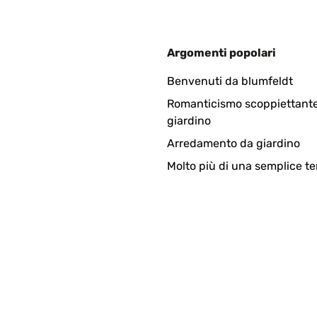
3
Argomenti popolari
gelesen und war unsicher, aber ich bin mit dem Hochbeet zufriede
Benvenuti da blumfeldt
urchlassen können. Wir haben das Beet am Unterboden verstärkt, i
Romanticismo scoppiettante
fassbar gut riecht.
giardino
Arredamento da giardino
Molto più di una semplice te
3