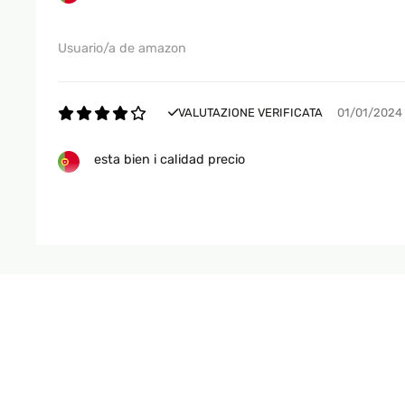
Usuario/a de amazon
VALUTAZIONE VERIFICATA
01/01/2024
esta bien i calidad precio
Usuario/a de amazon
VALUTAZIONE VERIFICATA
07/12/2023
es muy grande en la compra decia unas medidad de
que poner los tornillos es muy facil, yo buscaba a
Usuario/a de amazon