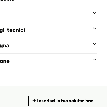
li tecnici
egna
ione
Inserisci la tua valutazione