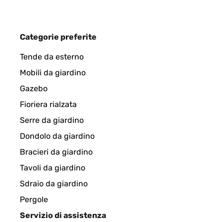
VALUTAZIONE VERIFICATA
28/08/202
Categorie preferite
Für das Geld wirklich toll Habe die Rezensionen 
Tende da esterno
Traglastunterstützung und muss trotzdem Wasser d
Mobili da giardino
preisgünstiges Echtholzbeet :-), welches zudem un
Gazebo
Amazon-Benutzer
Fioriera rialzata
Serre da giardino
Dondolo da giardino
VALUTAZIONE VERIFICATA
28/08/202
Bracieri da giardino
top wunderschön auf unserem Balkon
Tavoli da giardino
Sdraio da giardino
Amazon-Benutzer
Pergole
Servizio di assistenza