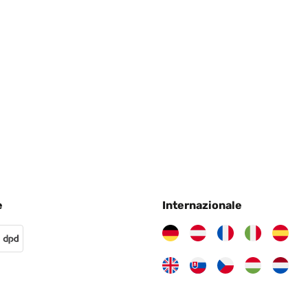
3
3
s, wenn es aufgebaut ist und kann nur empfohlen werden.
e
Internazionale
ine Ecke kaputt mein Mann musste dies reparieren