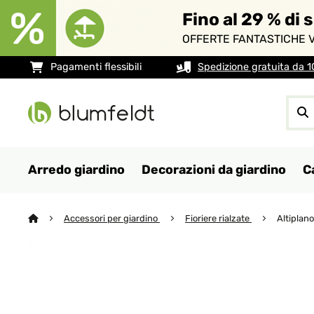
Fino al 29 % di 
OFFERTE FANTASTICHE V
Pagamenti flessibili
Spedizione gratuita da 
Arredo giardino
Decorazioni da giardino
C
Accessori per giardino
Fioriere rialzate
Altiplano