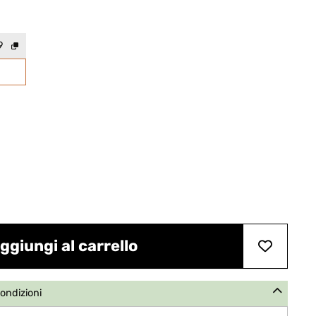
9
ggiungi al carrello
condizioni