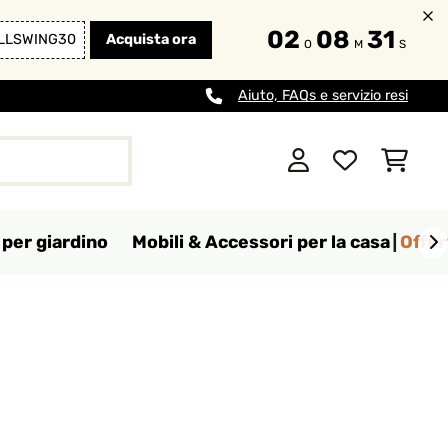
02
08
29
LLSWING30
Acquista ora
O
M
S
Aiuto, FAQs e servizio resi
per giardino
Mobili & Accessori per la casa
Offer