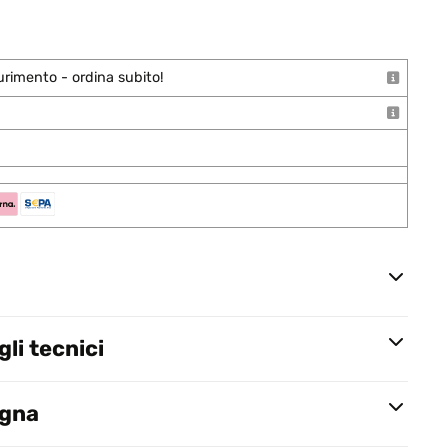
urimento - ordina subito!
li tecnici
egna