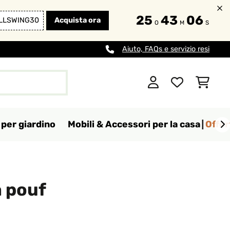
25
43
05
LLSWING30
Acquista ora
O
M
S
Aiuto, FAQs e servizio resi
per giardino
Mobili & Accessori per la casa
Offer
a pouf