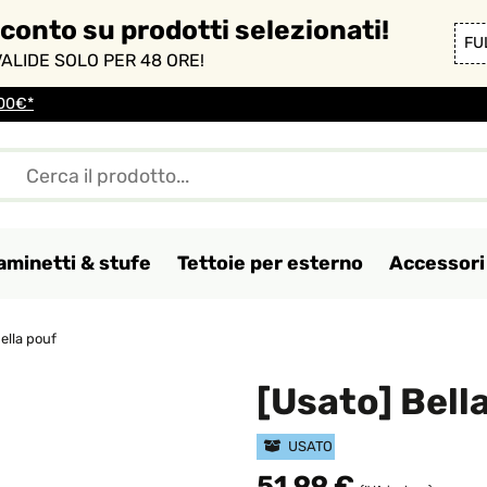
sconto su prodotti selezionati!
FU
ALIDE SOLO PER 48 ORE!
100€*
aminetti & stufe
Tettoie per esterno
Accessori 
ella pouf
[Usato] Bell
USATO
51,99 €