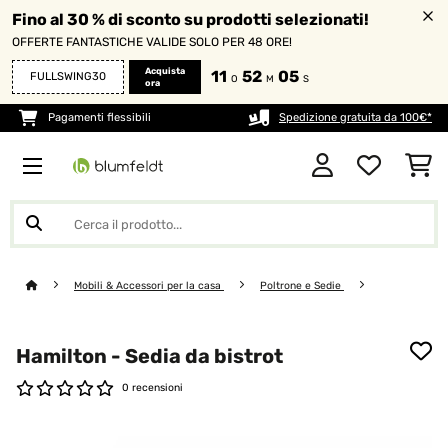
Fino al 30 % di sconto su prodotti selezionati!
OFFERTE FANTASTICHE VALIDE SOLO PER 48 ORE!
Acquista
11
52
04
FULLSWING30
O
M
S
ora
Pagamenti flessibili
Spedizione gratuita da 100€*
Mobili & Accessori per la casa
Poltrone e Sedie
Hamilton - Sedia da bistrot
0 recensioni