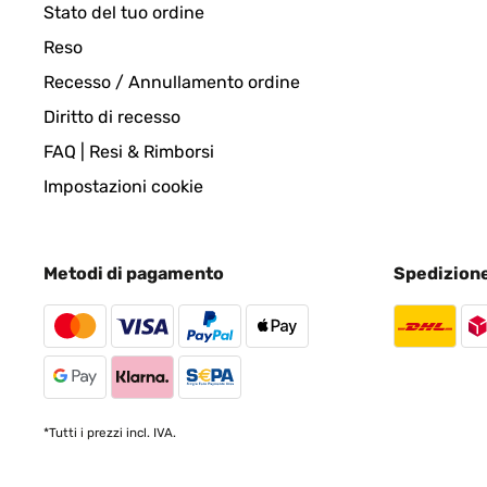
Stato del tuo ordine
Reso
Utilisateur d'Amazon
Recesso / Annullamento ordine
Diritto di recesso
VALUTAZIONE VERIFICATA
19/05/2021
FAQ | Resi & Rimborsi
Pas encore essayé Mais très légère
Impostazioni cookie
Utilisateur d'Amazon
Metodi di pagamento
Spedizion
VALUTAZIONE VERIFICATA
27/04/2021
satisfait, conforme à la description
*Tutti i prezzi incl. IVA.
Utilisateur d'Amazon