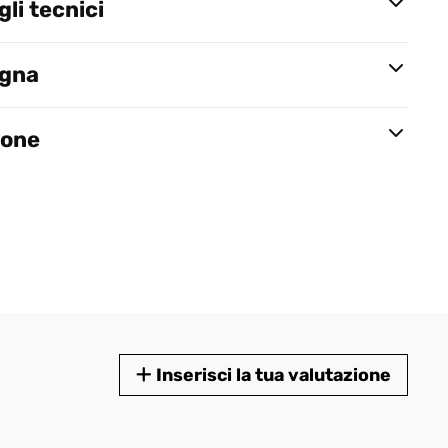
li tecnici
egna
ione
Inserisci la tua valutazione