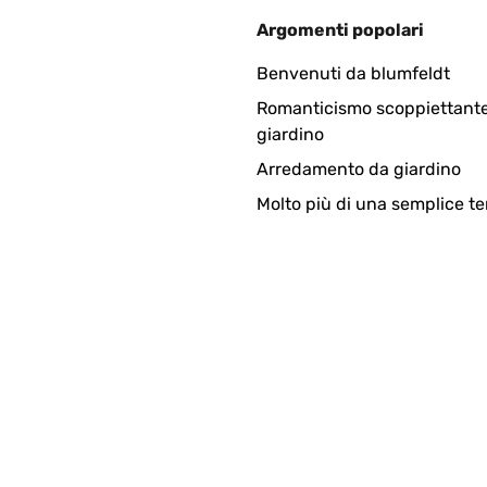
Argomenti popolari
Benvenuti da blumfeldt
Romanticismo scoppiettante
giardino
Arredamento da giardino
Molto più di una semplice te
mande.
 lors de mes séances d'entraînement dans mon terrain.