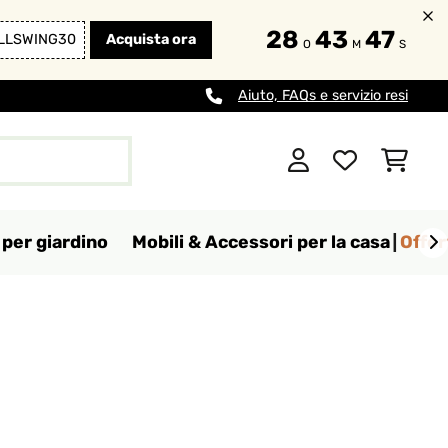
28
43
47
LLSWING30
Acquista ora
O
M
S
Aiuto, FAQs e servizio resi
per giardino
Mobili & Accessori per la casa
Offer