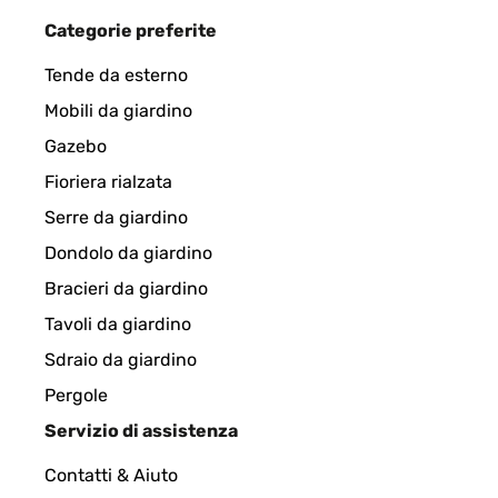
VALUTAZIONE VERIFICATA
09/07/2021
Categorie preferite
pour prendre le the dans le jardin
Tende da esterno
Mobili da giardino
Utilisateur d'Amazon
Gazebo
Fioriera rialzata
VALUTAZIONE VERIFICATA
08/07/2021
Serre da giardino
Dondolo da giardino
Très bon produit et fournisseur sérieux. Je recom
Bracieri da giardino
Tavoli da giardino
Utilisateur d'Amazon
Sdraio da giardino
Pergole
VALUTAZIONE VERIFICATA
05/07/2021
Servizio di assistenza
Contatti & Aiuto
Je pose sur la table, mon matériel de tir au plomb