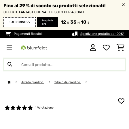
Fino al 29 % di sconto su prodotti selezionati!
OFFERTE FANTASTICHE VALIDE SOLO PER 48 ORE!
Acquista
12
35
10
FULLSWING29
O
M
S
ora
Pagamenti flessibili
Spedizione gratuita da 100€*
Arredo giardino
Sdraio da giardino
1 Valutazione