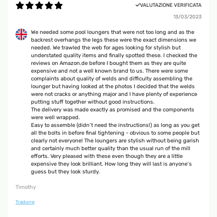
VALUTAZIONE VERIFICATA
13/03/2023
We needed some pool loungers that were not too long and as the
backrest overhangs the legs these were the exact dimensions we
needed. We trawled the web for ages looking for stylish but
understated quality items and finally spotted these. I checked the
reviews on Amazon.de before I bought them as they are quite
expensive and not a well known brand to us. There were some
complaints about quality of welds and difficulty assembling the
lounger but having looked at the photos I decided that the welds
were not cracks or anything major and I have plenty of experience
putting stuff together without good instructions.
The delivery was made exactly as promised and the components
were well wrapped.
Easy to assemble (didn’t need the instructions!) as long as you get
all the bolts in before final tightening - obvious to some people but
clearly not everyone! The loungers are stylish without being garish
and certainly much better quality than the usual run of the mill
efforts. Very pleased with these even though they are a little
expensive they look brilliant. How long they will last is anyone’s
guess but they look sturdy.
Timothy
Tradurre