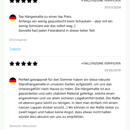
VALUTAZIONE VERIFICATA
31/07/2024
Top Hängematte zu einen top Preis.
Anfangs ein wenig gequietscht beim Schaukeln - aber mit ein
wenig Schmiere war das sofort weg ;)
Genieße fast jeden Feierabend in dieser tollen Teil!
Christopher
Tradurre
VALUTAZIONE VERIFICATA
31/05/2019
Perfekt gewappnet für den Sommer haben wir diese robuste
Standhängematte in unserem Garten aufgestellt, um uns das
Urlaubsgefühl nach Hause zu holen. Die Hängematte ist aus
gepolsterten und sehr stabilem Material gefertigt, welche einen
angenehmen und vor allem sicheren Liegekomfort bietet. Die Matte
ist ebenso ganz leicht zu reinigen, in dem man einfach mit einem
nassen Lappen drüber wischt. :) Wir können in der Matte locker zu
zweit liegen und haben keine Angst, dass etwas nicht halten
würde! Also absolut von uns zu empfehlen.
Amazon-Benutzer