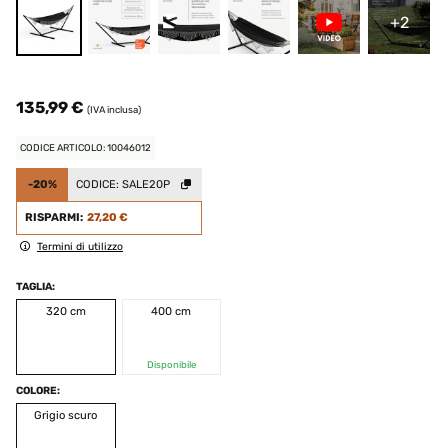
+2
135,99 €
(IVA inclusa)
CODICE ARTICOLO: 10046012
-20%
CODICE:
SALE20P
RISPARMI:
27,20 €
Termini di utilizzo
TAGLIA:
320 cm
400 cm
Disponibile
COLORE:
Grigio scuro