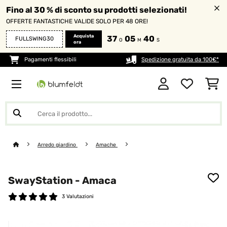
Fino al 30 % di sconto su prodotti selezionati!
OFFERTE FANTASTICHE VALIDE SOLO PER 48 ORE!
Acquista
37
05
38
FULLSWING30
O
M
S
ora
Pagamenti flessibili
Spedizione gratuita da 100€*
Arredo giardino
Amache
SwayStation - Amaca
3 Valutazioni