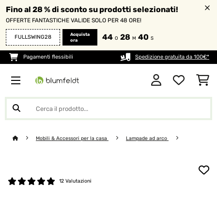
Fino al 28 % di sconto su prodotti selezionati!
OFFERTE FANTASTICHE VALIDE SOLO PER 48 ORE!
Acquista
44
28
38
FULLSWING28
O
M
S
ora
Pagamenti flessibili
Spedizione gratuita da 100€*
Mobili & Accessori per la casa
Lampade ad arco
12 Valutazioni