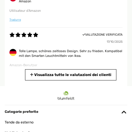
Amazon
Utilisateur d'Amazon
Tradurre
VALUTAZIONE VERIFICATA
17/10/2025
Tolle Lampe, schönes zeitloses Design. Sehr zu frieden. Kompatibel
mit den Smarten Leuchtmitteln von Ikea.
Amazon-Benutzer
Tradurre
Visualizza tutte le valutazioni dei clienti
VALUTAZIONE VERIFICATA
11/10/2025
Wow! Wir sind begeistert, würde die Lampe jederzeit wieder kaufen.
Categorie preferite
Amazon-Benutzer
Tende da esterno
Tradurre