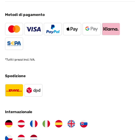
Eine sehr stylische Bogenlampe
Metodi di pagamento
Amazon-Benutzer
Tradurre
VALUTAZIONE VERIFICATA
28/01/2025
*Tutti i prezzi incl. IVA.
Klasse Lampe
Spedizione
Amazon-Benutzer
Tradurre
VALUTAZIONE VERIFICATA
Internazionale
19/01/2025
Es mejor de lo que pensaba . Me encanta
Usuario/a de amazon