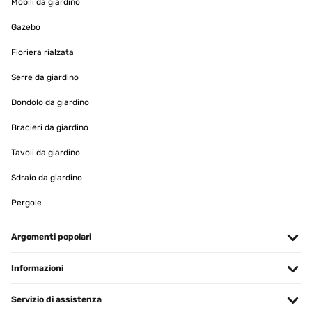
Mobili da giardino
VALUTAZIONE VERIFICATA
Gazebo
20/09/2025
Fioriera rialzata
Tolle Bogenlampe, macht schönes Licht! Nutzen diese mit Smarten
LED‘s
Serre da giardino
Amazon-Benutzer
Dondolo da giardino
Tradurre
Bracieri da giardino
Tavoli da giardino
VALUTAZIONE VERIFICATA
16/08/2025
Sdraio da giardino
It’s a vibe and the marble base is heavy and a very good quality. I
Pergole
would recommend this if you want a cheaper alternative to the
designer version.
Argomenti popolari
Amazon user
Tradurre
Informazioni
VALUTAZIONE VERIFICATA
Servizio di assistenza
20/02/2025