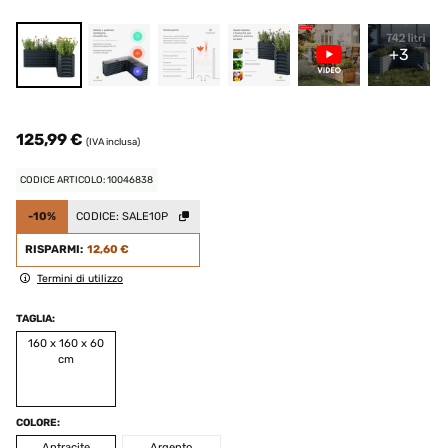
+3
125,99 €
(IVA inclusa)
CODICE ARTICOLO: 10046838
-10%
CODICE:
SALE10P
RISPARMI:
12,60 €
Termini di utilizzo
TAGLIA:
160 x 160 x 60
cm
COLORE:
Antracite
Argento