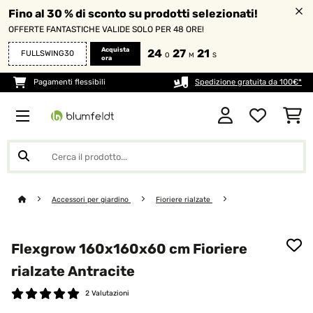
Fino al 30 % di sconto su prodotti selezionati!
OFFERTE FANTASTICHE VALIDE SOLO PER 48 ORE!
Acquista
24
27
21
FULLSWING30
O
M
S
ora
Pagamenti flessibili
Spedizione gratuita da 100€*
Accessori per giardino
Fioriere rialzate
Flexgrow 160x160x60 cm Fioriere
rialzate Antracite
2 Valutazioni