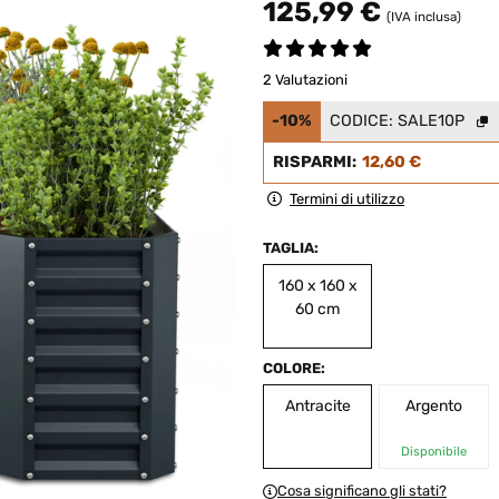
125,99 €
(IVA inclusa)
2 Valutazioni
-10%
CODICE:
SALE10P
RISPARMI:
12,60 €
Termini di utilizzo
TAGLIA:
160 x 160 x
60 cm
COLORE:
Antracite
Argento
Disponibile
Cosa significano gli stati?