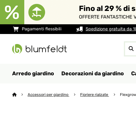
Fino al 29 % di 
OFFERTE FANTASTICHE V
Pagamenti flessibili
Spedizione gratuita da 
Arredo giardino
Decorazioni da giardino
C
Accessori per giardino
Fioriere rialzate
Flexgrow