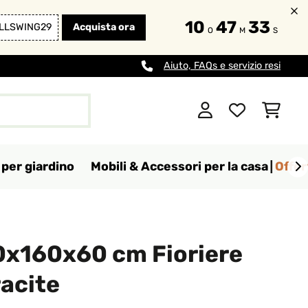
10
47
33
LLSWING29
Acquista ora
O
M
S
Aiuto, FAQs e servizio resi
per giardino
Mobili & Accessori per la casa
Offer
0x160x60 cm Fioriere
racite