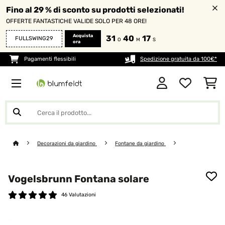
Fino al 29 % di sconto su prodotti selezionati!
OFFERTE FANTASTICHE VALIDE SOLO PER 48 ORE!
Acquista
31
40
17
FULLSWING29
O
M
S
ora
Pagamenti flessibili
Spedizione gratuita da 100€*
Decorazioni da giardino
Fontane da giardino
Vogelsbrunn Fontana solare
46 Valutazioni