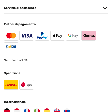
Servizio di assistenza
VALUTAZIONE VERIFICATA
13/08/2023
Great garden feature works well and gives good loudish noise
Metodi di pagamento
when working. I would recommend it to anyone who fancies a good
value item for their garden,and wants to expirence the soothing
sound of running water
Amazon-Benutzer
Tradurre
*Tutti i prezzi incl. IVA.
VALUTAZIONE VERIFICATA
11/08/2023
Spedizione
Nous conservons le produit, si vous voulez l'acheter, réclamer un
livret en français.
Utilisateur d'Amazon
Tradurre
Internazionale
VALUTAZIONE VERIFICATA