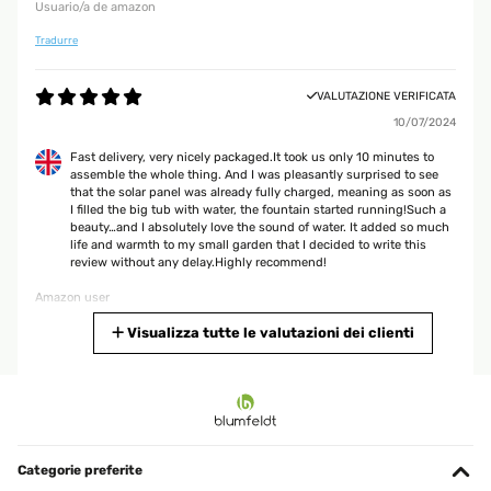
Usuario/a de amazon
Tradurre
VALUTAZIONE VERIFICATA
10/07/2024
Fast delivery, very nicely packaged.It took us only 10 minutes to
assemble the whole thing. And I was pleasantly surprised to see
that the solar panel was already fully charged, meaning as soon as
I filled the big tub with water, the fountain started running!Such a
beauty…and I absolutely love the sound of water. It added so much
life and warmth to my small garden that I decided to write this
review without any delay.Highly recommend!
Amazon user
Tradurre
Visualizza tutte le valutazioni dei clienti
VALUTAZIONE VERIFICATA
03/05/2024
Esthétique et fonctionne bien.
Categorie preferite