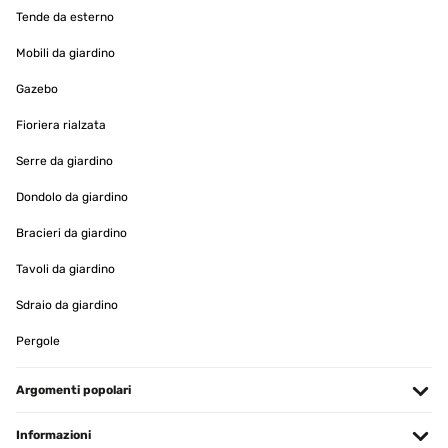
Utilisateur d'Amazon
Tende da esterno
Tradurre
Mobili da giardino
VALUTAZIONE VERIFICATA
Gazebo
20/02/2024
Fioriera rialzata
Magnifique ! J'en ai acheté 2 !!!!
Serre da giardino
Utilisateur d'Amazon
Dondolo da giardino
Tradurre
Bracieri da giardino
Tavoli da giardino
VALUTAZIONE VERIFICATA
16/08/2023
Sdraio da giardino
Salve ..... Buongiorno ,io avrei una fontana da giardino con pannello
Pergole
solare ....... Ma io questo pannello solare x caricare al meglio le pile
potrei anche caricarlo in casa con un carica batterie universali ⁉️
grazie
Argomenti popolari
Utente Amazon
Informazioni
Tradurre