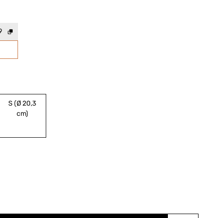
9
S (Ø 20,3
cm)