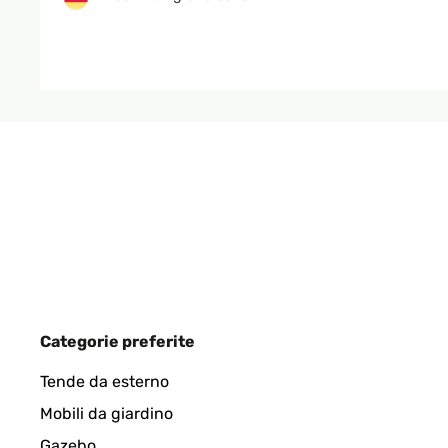
Amazon-Benutzer
VALUTAZIONE VERIFICATA
16/01/2025
Super schöner Topf!! Einfach nur edel und zeitlos!
Amazon-Benutzer
VALUTAZIONE VERIFICATA
30/12/2024
Categorie preferite
Schöner, qualitativ hochwertiger Übertopf
Tende da esterno
Mobili da giardino
Amazon-Benutzer
Gazebo