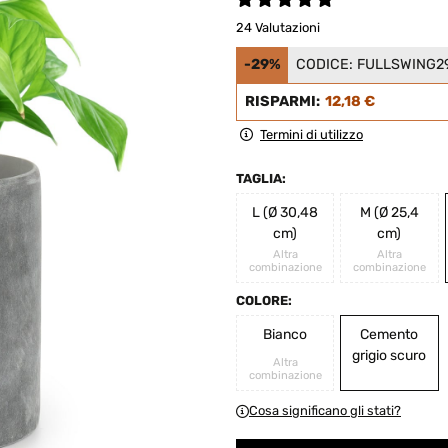
24 Valutazioni
-29%
CODICE:
FULLSWING2
RISPARMI:
12,18 €
Termini di utilizzo
TAGLIA:
L (Ø 30,48
M (Ø 25,4
cm)
cm)
Altra
Altra
combinazione
combinazione
COLORE:
Bianco
Cemento
grigio scuro
Altra
combinazione
Cosa significano gli stati?