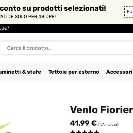
sconto su prodotti selezionati!
FU
ALIDE SOLO PER 48 ORE!
100€*
aminetti & stufe
Tettoie per esterno
Accessori 
Venlo Fiorie
41,99 €
(IVA inclusa)