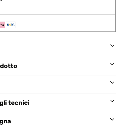
odotto
li tecnici
egna