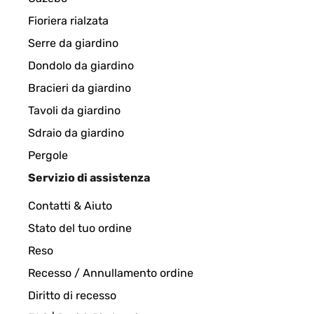
Fioriera rialzata
VALUTAZIONE VERIFICATA
05/12/2024
Serre da giardino
Dondolo da giardino
I absolutely love it. Is simple but beautifully made
Bracieri da giardino
Tavoli da giardino
Amazon-Benutzer
Sdraio da giardino
Pergole
VALUTAZIONE VERIFICATA
02/11/2024
Servizio di assistenza
Contatti & Aiuto
hat die perfekte Größe und schaut super aus
Stato del tuo ordine
Reso
Amazon-Benutzer
Recesso / Annullamento ordine
Diritto di recesso
VALUTAZIONE VERIFICATA
10/05/2024