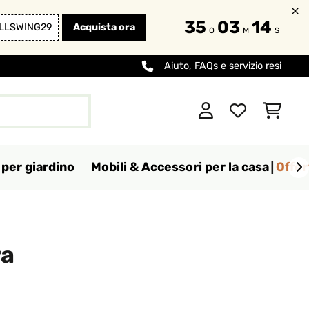
35
03
13
LLSWING29
Acquista ora
O
M
S
Aiuto, FAQs e servizio resi
per giardino
Mobili & Accessori per la casa
Offer
ra