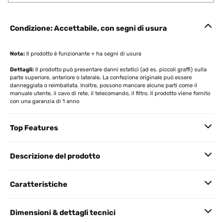
Condizione: Accettabile, con segni di usura
Nota:
Il prodotto è funzionante + ha segni di usura
Dettagli:
Il prodotto può presentare danni estetici (ad es. piccoli graffi) sulla
parte superiore, anteriore o laterale. La confezione originale può essere
danneggiata o reimballata. Inoltre, possono mancare alcune parti come il
manuale utente, il cavo di rete, il telecomando, il filtro. Il prodotto viene fornito
con una garanzia di 1 anno
Top Features
Descrizione del prodotto
Caratteristiche
Dimensioni & dettagli tecnici