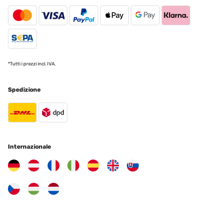
Usuario/a de amazon
Tradurre
VALUTAZIONE VERIFICATA
*Tutti i prezzi incl. IVA.
03/11/2024
Ottimo prodotto e molto utile. Mio figlio lo utilizza sempre
Spedizione
Utente Amazon
Tradurre
VALUTAZIONE VERIFICATA
Internazionale
09/06/2024
Als Elternteil, das stets auf der Suche nach pädagogisch
wertvollem Spielzeug ist, war ich gespannt auf den mobli Ully
Natural Learning Tower. Nachdem ich ihn ausgiebig getestet habe,
kann ich sowohl positive als auch kritische Aspekte
hervorheben.Beginnen wir mit den positiven Eigenschaften: Das
Design des Learning Towers ist innovativ und ansprechend. Er
bietet Kindern die Möglichkeit, sicher an Küchentheken oder