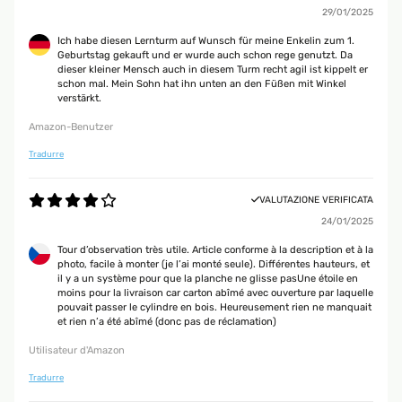
29/01/2025
Ich habe diesen Lernturm auf Wunsch für meine Enkelin zum 1.
Geburtstag gekauft und er wurde auch schon rege genutzt. Da
dieser kleiner Mensch auch in diesem Turm recht agil ist kippelt er
schon mal. Mein Sohn hat ihn unten an den Füßen mit Winkel
verstärkt.
Amazon-Benutzer
Tradurre
VALUTAZIONE VERIFICATA
24/01/2025
Tour d’observation très utile. Article conforme à la description et à la
photo, facile à monter (je l’ai monté seule). Différentes hauteurs, et
il y a un système pour que la planche ne glisse pasUne étoile en
moins pour la livraison car carton abîmé avec ouverture par laquelle
pouvait passer le cylindre en bois. Heureusement rien ne manquait
et rien n’a été abîmé (donc pas de réclamation)
Utilisateur d'Amazon
Tradurre