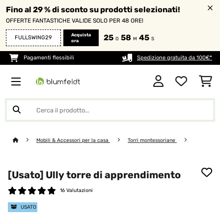
Fino al 29 % di sconto su prodotti selezionati!
OFFERTE FANTASTICHE VALIDE SOLO PER 48 ORE!
Acquista
25
58
45
FULLSWING29
O
M
S
ora
Pagamenti flessibili
Spedizione gratuita da 100€*
Mobili & Accessori per la casa
Torri montessoriane
[Usato] Ully torre di apprendimento
16 Valutazioni
USATO