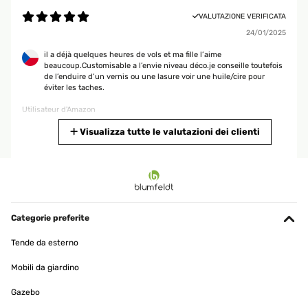
VALUTAZIONE VERIFICATA
24/01/2025
il a déjà quelques heures de vols et ma fille l’aime
beaucoup.Customisable a l’envie niveau déco.je conseille toutefois
de l’enduire d’un vernis ou une lasure voir une huile/cire pour
éviter les taches.
Utilisateur d'Amazon
Tradurre
Visualizza tutte le valutazioni dei clienti
VALUTAZIONE VERIFICATA
06/01/2025
Bois de qualité, parfait.
Categorie preferite
Utilisateur d'Amazon
Tende da esterno
Tradurre
Mobili da giardino
VALUTAZIONE VERIFICATA
Gazebo
03/12/2024