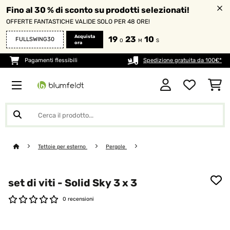
Fino al 30 % di sconto su prodotti selezionati!
OFFERTE FANTASTICHE VALIDE SOLO PER 48 ORE!
Acquista
19
23
10
FULLSWING30
O
M
S
ora
Pagamenti flessibili
Spedizione gratuita da 100€*
Tettoie per esterno
Pergole
set di viti - Solid Sky 3 x 3
0 recensioni