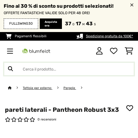
Fino al 30 % di sconto su prodotti selezionati!
OFFERTE FANTASTICHE VALIDE SOLO PER 48 ORE!
Acquista
37
17
42
FULLSWING30
O
M
S
ora
Pagamenti flessibili
Spedizione gratuita da 100€*
Tettoie per esterno
Pergole
pareti laterali - Pantheon Robust 3x3
0 recensioni