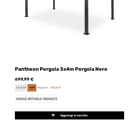
Pantheon Pergola 3x4m Pergola Nero
P
N
699,99 €
69
SALE20P
-20%
Risparmi:
140,00 €
FU
CODICE ARTICOLO: 10045273
CO
Aggiungi al carrello