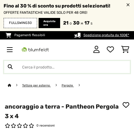
Fino al 30 % di sconto su prodotti selezionati!
OFFERTE FANTASTICHE VALIDE SOLO PER 48 ORE!
Acquista
21
30
15
FULLSWING30
O
M
S
ora
Pagamenti flessibili
Spedizione gratuita da 100€*
Tettoie per esterno
Pergole
ancoraggio a terra - Pantheon Pergola
3 x 4
0 recensioni