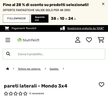
Fino al 28 % di sconto su prodotti selezionati!
OFFERTE FANTASTICHE VALIDE SOLO PER 48 ORE!
Acquista
38
10
24
FULLSWING28
O
M
S
ora
Pagamenti flessibili
Spedizione gratuita da 100€*
Tettoie per esterno
Gazebo
pareti laterali - Mondo 3x4
0 recensioni