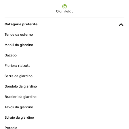
VALUTAZIONE VERIFICATA
11/09/2024
Mit etwas Zeit kann man den Pavillon sogar allein aufbauen.
Categorie preferite
Amazon-Benutzer
Tende da esterno
Tradurre
Mobili da giardino
VALUTAZIONE VERIFICATA
Gazebo
02/06/2024
Fioriera rialzata
Mega Pavillon wir haben ihn zum Schnäppchen Preis gekauft
Serre da giardino
Amazon-Benutzer
Dondolo da giardino
Tradurre
Bracieri da giardino
Tavoli da giardino
VALUTAZIONE VERIFICATA
27/01/2024
Sdraio da giardino
Alles bisher okGuten Tag habe im DEZEMBER 2023 EINEN
Pergole
PAVILLON GEKAUFT.HABE DEN PAVILLON HEUTE 20424 ERST