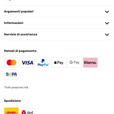
AUFGEBAUT UND DABEI FESTGESTELLT DAS DIE SEITENSCHALS
DABEI FEHLEN.BITTE PRÜFEN UND NACHSCHICKENMit
freundlichen GrüßenLUDWIG MÜLLERKÖLN,DEN 20042024
Argomenti popolari
Amazon-Benutzer
Informazioni
Tradurre
Servizio di assistenza
VALUTAZIONE VERIFICATA
07/01/2024
Metodi di pagamento
Der Aufbau ging zu viert super einfach und sehr schnell. Waren
nach 2 Stunden fertig, trotz dessen dass wir sehr wenig Platz
hatten, weil unser altes Pavillon noch stand. Mussten immer
wieder umlagern, was Zeit gekostet hat. Aber selber Schuld :DDie
Beleuchtung ist nicht schön aber praktisch. (Sehr kaltes weiß) nice
to have. Das Dach ist leider nicht komplett dicht. Hier handelt es
sich aber um ein paar Tropfen die hier und da mal durchkommen.
Es hat aber auch wirklich extrem geregnet. Da unser altes
allerdings komplett dicht war, muss ich hier einen Stern abziehen.
*Tutti i prezzi incl. IVA.
Ansonsten sind wir sehr zufrieden dieses Pavillon gekauft zu
haben.
Spedizione
Amazon-Benutzer
Tradurre