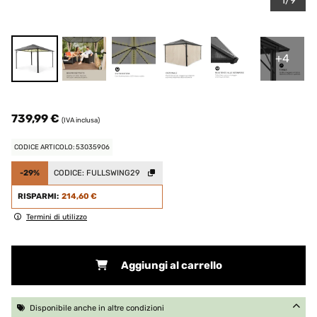
1/9
+4
739,99 €
(IVA inclusa)
CODICE ARTICOLO: 53035906
-29%
CODICE:
FULLSWING29
RISPARMI:
214,60 €
Termini di utilizzo
Aggiungi al carrello
Disponibile anche in altre condizioni