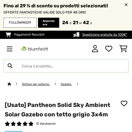
Fino al 29 % di sconto su prodotti selezionati!
OFFERTE FANTASTICHE VALIDE SOLO PER 48 ORE!
Acquista
24
21
41
FULLSWING29
O
M
S
ora
Pagamenti flessibili
Spedizione gratuita da 100€*
Tettoie per esterno
Gazebo
[Usato] Pantheon Solid Sky Ambient
Solar Gazebo con tetto grigio 3x4m
12 Valutazioni