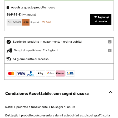
Acquista questo prodotto nuovo
869,99 €
(IVA inclusa)
Aggiungi
al carrello
FULLSWING29
-29%
Risparmi:
252,30 €
Scorte del prodotto in esaurimento - ordina subito!
Tempi di spedizione: 2 - 4 giorni
14 giorni diritto di recesso
Condizione: Accettabile, con segni di usura
Nota:
Il prodotto è funzionante + ha segni di usura
Dettagli:
Il prodotto può presentare danni estetici (ad es. piccoli graffi) sulla