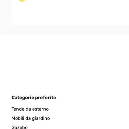
Amazon-Benutzer
VALUTAZIONE VERIFICATA
19/03/2025
Gute Schere, schneidet auch dicke Stoffe perfekt
Amazon-Benutzer
VALUTAZIONE VERIFICATA
16/11/2024
Categorie preferite
Gute Qualität
Tende da esterno
Mobili da giardino
Amazon-Benutzer
Gazebo