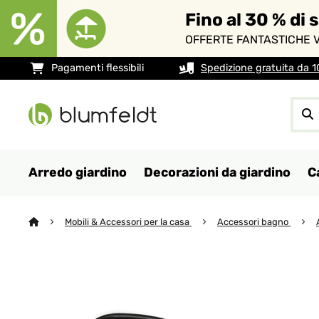
Fino al 30 % di 
OFFERTE FANTASTICHE V
Pagamenti flessibili
Spedizione gratuita da 
Arredo giardino
Decorazioni da giardino
C
Mobili & Accessori per la casa
Accessori bagno