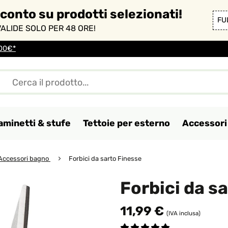
sconto su prodotti selezionati!
FU
ALIDE SOLO PER 48 ORE!
100€*
aminetti & stufe
Tettoie per esterno
Accessori 
Accessori bagno
Forbici da sarto Finesse
Forbici da s
11,99 €
(IVA inclusa)