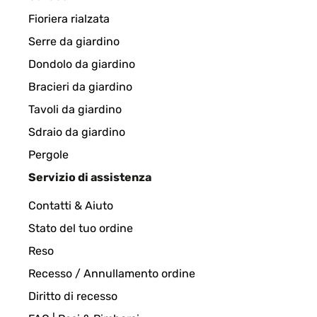
Fioriera rialzata
VALUTAZIONE VERIFICATA
20/10/2024
Serre da giardino
Dondolo da giardino
Gute und scharfe Stoffschere, mit wertigem Etui.
Bracieri da giardino
Tavoli da giardino
Amazon-Benutzer
Sdraio da giardino
Pergole
VALUTAZIONE VERIFICATA
26/08/202
Servizio di assistenza
Contatti & Aiuto
Coupe parfaitement tout tissu épais
Stato del tuo ordine
Reso
Utilisateur d'Amazon
Recesso / Annullamento ordine
Diritto di recesso
VALUTAZIONE VERIFICATA
27/07/2024