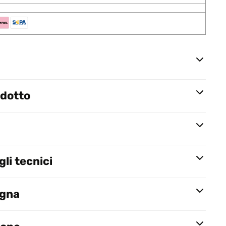
odotto
li tecnici
egna