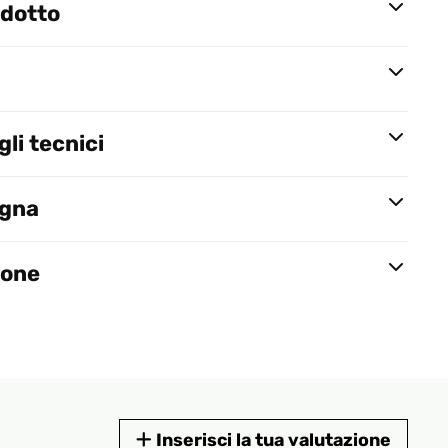
odotto
li tecnici
egna
ione
Inserisci la tua valutazione