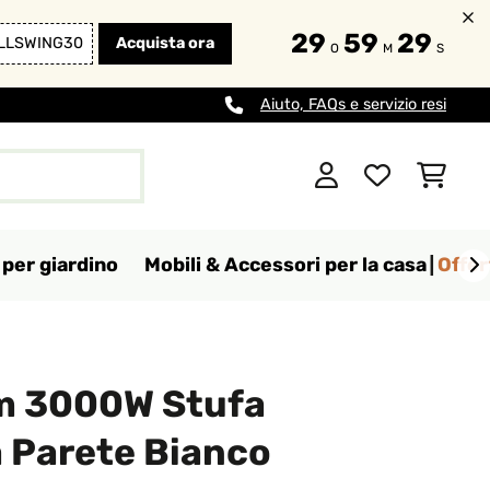
29
59
28
LLSWING30
Acquista ora
O
M
S
Aiuto, FAQs e servizio resi
per giardino
Mobili & Accessori per la casa
Offer
m 3000W Stufa
a Parete Bianco