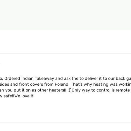
6
 Ordered Indian Takeaway and ask the to deliver it to our back gar
ides and front covers from Poland. That’s why heating was working 
ou put it on as other heaters!! :))Only way to control is remote c
 safe!!We love it!