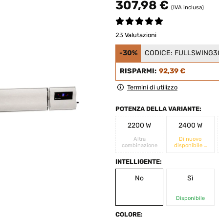
307,98 €
(IVA inclusa)
23 Valutazioni
-30%
CODICE:
FULLSWING3
RISPARMI:
92,39 €
Termini di utilizzo
POTENZA DELLA VARIANTE:
2200 W
2400 W
Altra
Di nuovo
combinazione
disponibile a
breve
INTELLIGENTE:
No
Sì
Disponibile
COLORE: