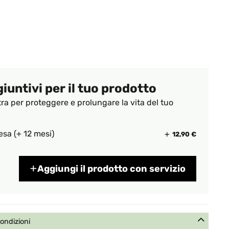
giuntivi per il tuo prodotto
tra per proteggere e prolungare la vita del tuo
esa (+ 12 mesi)
12,90 €
Aggiungi il prodotto con servizio
condizioni