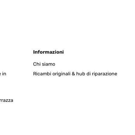
Tradurre
Informazioni
Chi siamo
 in
Ricambi originali & hub di riparazione
Tradurre
rrazza
ktronischen Zeiteinstellung ist es im Büro schön warm
vor und dann halbe Leistung. Wir werden für unseren
.