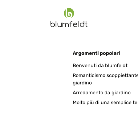
Argomenti popolari
ng , selbst im Winter in meinem Wintergarten absolut ausreichend.
Benvenuti da blumfeldt
Romanticismo scoppiettante
giardino
Arredamento da giardino
Molto più di una semplice te
eller heiß als erwartet. App funktioniert einwandfrei . Mit der ele
atürlich auch bei 3500 Watt Leistung. Wir heizen 10 Minute voll 
rahler als Ersatz für fie vorhandenen Infratotstrahler anschaffen