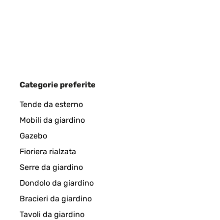
Super Gerät tuht was tuhen soll!
Amazon-Benutzer
VALUTAZIONE VERIFICATA
15/12/2025
Categorie preferite
Wirklich top. Optisch ein Hingucker und die Leistu
Tende da esterno
Mobili da giardino
Amazon-Benutzer
Gazebo
Fioriera rialzata
VALUTAZIONE VERIFICATA
09/12/2025
Serre da giardino
Dondolo da giardino
Bin sehr begeistert von der Heizleistung. Wird schn
Bracieri da giardino
wenn wir es morgens betreten. Stromzähler rennt n
geschützten Aussenbereich noch 4 weitere Dunkelst
Tavoli da giardino