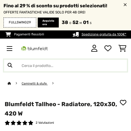
Fino al 29 % di sconto su prodotti selezionati!
OFFERTE FANTASTICHE VALIDE SOLO PER 48 ORE!
Acquista
38
51
59
FULLSWING29
O
M
S
ora
Pagamenti flessibili
Spedizione gratuita da 100€*
Caminetti & stufe
Blumfeldt Tallheo - Radiatore, 120x30,
420 W
2 Valutazioni