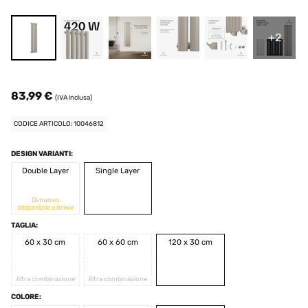
+2
83,99 €
(IVA inclusa)
CODICE ARTICOLO: 10046812
DESIGN VARIANTI:
Double Layer
Single Layer
Di nuovo
disponibile a breve
TAGLIA:
60 x 30 cm
60 x 60 cm
120 x 30 cm
Altra combinazione
Altra combinazione
COLORE: