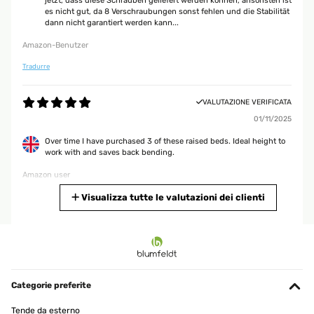
jetzt, dass diese Schrauben geliefert werden können, ansonsten ist
es nicht gut, da 8 Verschraubungen sonst fehlen und die Stabilität
dann nicht garantiert werden kann...
Amazon-Benutzer
Tradurre
VALUTAZIONE VERIFICATA
01/11/2025
Over time I have purchased 3 of these raised beds. Ideal height to
work with and saves back bending.
Amazon user
Tradurre
Visualizza tutte le valutazioni dei clienti
VALUTAZIONE VERIFICATA
25/09/2025
Für mich gute Qualität ist für wenig Platz im Garten zu empfehlen
Categorie preferite
Amazon-Benutzer
Tende da esterno