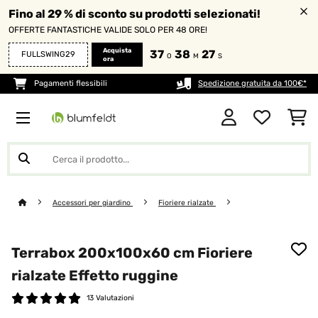
Fino al 29 % di sconto su prodotti selezionati!
OFFERTE FANTASTICHE VALIDE SOLO PER 48 ORE!
Acquista
37
38
26
FULLSWING29
O
M
S
ora
Pagamenti flessibili
Spedizione gratuita da 100€*
Accessori per giardino
Fioriere rialzate
Terrabox 200x100x60 cm Fioriere
rialzate Effetto ruggine
13 Valutazioni