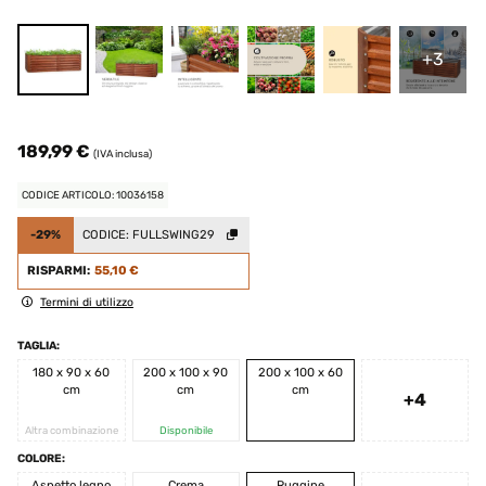
+3
189,99 €
(IVA inclusa)
CODICE ARTICOLO: 10036158
-29%
CODICE:
FULLSWING29
RISPARMI:
55,10 €
Termini di utilizzo
TAGLIA:
180 x 90 x 60
200 x 100 x 90
200 x 100 x 60
cm
cm
cm
+4
Altra combinazione
Disponibile
COLORE:
Aspetto legno
Crema
Ruggine