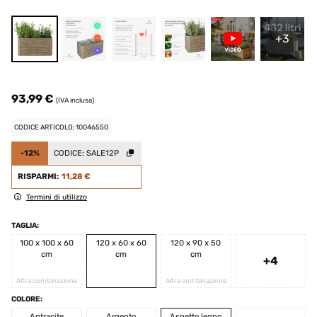
+3
93,99 €
(IVA inclusa)
CODICE ARTICOLO: 10046550
-12%
CODICE:
SALE12P
RISPARMI:
11,28 €
Termini di utilizzo
TAGLIA:
100 x 100 x 60
120 x 60 x 60
120 x 90 x 50
cm
cm
cm
+4
Altra combinazione
Altra combinazione
COLORE:
Antracite
Argento
Aspetto legno