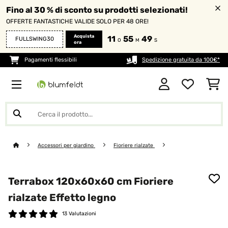
Fino al 30 % di sconto su prodotti selezionati!
OFFERTE FANTASTICHE VALIDE SOLO PER 48 ORE!
Acquista
11
55
47
FULLSWING30
O
M
S
ora
Pagamenti flessibili
Spedizione gratuita da 100€*
Accessori per giardino
Fioriere rialzate
Terrabox 120x60x60 cm Fioriere
rialzate Effetto legno
13 Valutazioni