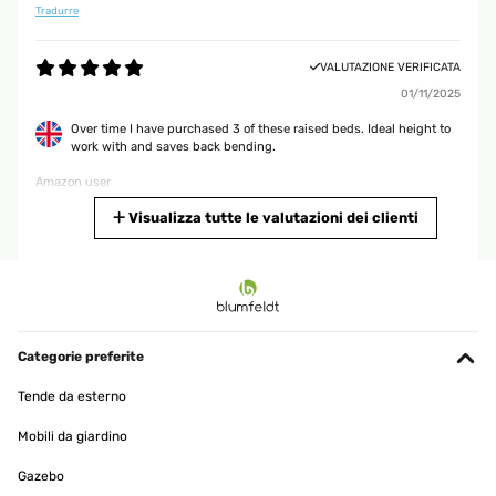
Tradurre
VALUTAZIONE VERIFICATA
01/11/2025
Over time I have purchased 3 of these raised beds. Ideal height to
work with and saves back bending.
Amazon user
Tradurre
Visualizza tutte le valutazioni dei clienti
VALUTAZIONE VERIFICATA
25/09/2025
Für mich gute Qualität ist für wenig Platz im Garten zu empfehlen
Categorie preferite
Amazon-Benutzer
Tende da esterno
Tradurre
Mobili da giardino
VALUTAZIONE VERIFICATA
Gazebo