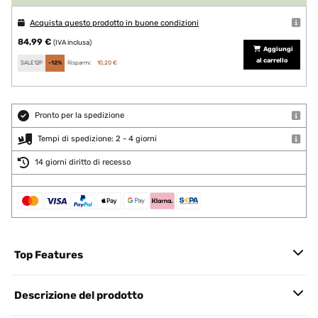
Acquista questo prodotto in buone condizioni
84,99 €
(IVA inclusa)
Aggiungi
al carrello
SALE12P
-12%
Risparmi:
10,20 €
Pronto per la spedizione
Tempi di spedizione: 2 - 4 giorni
14 giorni diritto di recesso
Top Features
Descrizione del prodotto