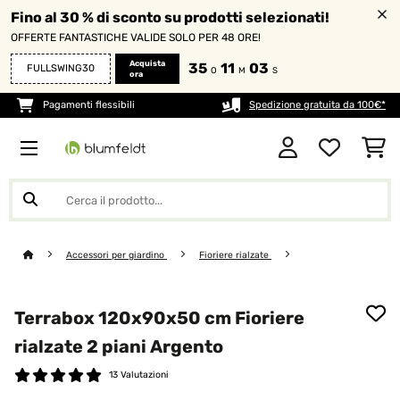
Fino al 30 % di sconto su prodotti selezionati!
OFFERTE FANTASTICHE VALIDE SOLO PER 48 ORE!
Acquista
35
11
02
FULLSWING30
O
M
S
ora
Pagamenti flessibili
Spedizione gratuita da 100€*
Accessori per giardino
Fioriere rialzate
Terrabox 120x90x50 cm Fioriere
rialzate 2 piani Argento
13 Valutazioni