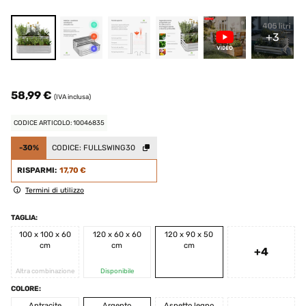
+3
58,99 €
(IVA inclusa)
CODICE ARTICOLO: 10046835
-30%
CODICE:
FULLSWING30
RISPARMI:
17,70 €
Termini di utilizzo
TAGLIA:
100 x 100 x 60
120 x 60 x 60
120 x 90 x 50
cm
cm
cm
+4
Altra combinazione
Disponibile
COLORE:
Antracite
Argento
Aspetto legno