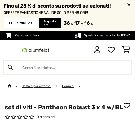
Fino al 28 % di sconto su prodotti selezionati!
OFFERTE FANTASTICHE VALIDE SOLO PER 48 ORE!
Acquista
36
17
15
FULLSWING28
O
M
S
ora
Pagamenti flessibili
Spedizione gratuita da 100€*
Tettoie per esterno
Pergole
set di viti - Pantheon Robust 3 x 4 w/BL
0 recensioni